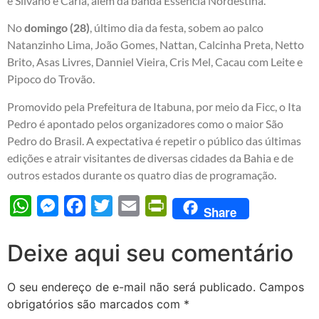
e Silvano e Carla, além da banda Essência Nordestina.
No
domingo (28)
, último dia da festa, sobem ao palco
Natanzinho Lima, João Gomes, Nattan, Calcinha Preta, Netto
Brito, Asas Livres, Danniel Vieira, Cris Mel, Cacau com Leite e
Pipoco do Trovão.
Promovido pela Prefeitura de Itabuna, por meio da Ficc, o Ita
Pedro é apontado pelos organizadores como o maior São
Pedro do Brasil. A expectativa é repetir o público das últimas
edições e atrair visitantes de diversas cidades da Bahia e de
outros estados durante os quatro dias de programação.
WhatsApp
Messenger
Facebook
Twitter
Email
PrintFriendly
Share
Deixe aqui seu comentário
O seu endereço de e-mail não será publicado.
Campos
obrigatórios são marcados com
*