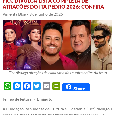
FICC DIVULGA LISTA COMPLETA DE
ATRAÇÕES DO ITA PEDRO 2026; CONFIRA
Pimenta Blog -
3 de junho de 2026
Ficc divulga atrações de cada uma das quatro noites da festa
WhatsApp
Messenger
Facebook
Twitter
Email
PrintFriendly
Share
Tempo de leitura:
< 1
minuto
A Fundação Itabunense de Cultura e Cidadania (Ficc) divulgou
hoje (3) a grade completa de atrações do Ita Pedro 2026. A