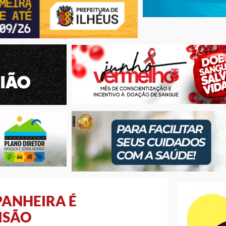
PANHEIRA É
ISÃO