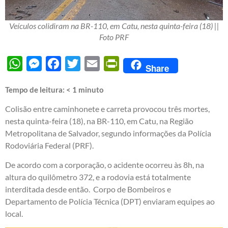
Veículos colidiram na BR-110, em Catu, nesta quinta-feira (18) ||
Foto PRF
WhatsApp
Messenger
Facebook
Twitter
Email
PrintFriendly
Share
Tempo de leitura:
< 1
minuto
Colisão entre caminhonete e carreta provocou três mortes,
nesta quinta-feira (18), na BR-110, em Catu, na Região
Metropolitana de Salvador, segundo informações da Polícia
Rodoviária Federal (PRF).
De acordo com a corporação, o acidente ocorreu às 8h, na
altura do quilômetro 372, e a rodovia está totalmente
interditada desde então. Corpo de Bombeiros e
Departamento de Polícia Técnica (DPT) enviaram equipes ao
local.