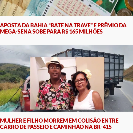
APOSTA DA BAHIA “BATE NA TRAVE” E PRÊMIO DA
MEGA-SENA SOBE PARA R$ 165 MILHÕES
MULHER E FILHO MORREM EM COLISÃO ENTRE
CARRO DE PASSEIO E CAMINHÃO NA BR-415