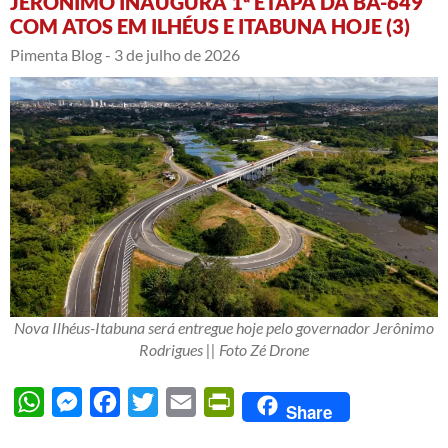
JERÔNIMO INAUGURA 1ª ETAPA DA BA-649
COM ATOS EM ILHÉUS E ITABUNA HOJE (3)
Pimenta Blog -
3 de julho de 2026
Nova Ilhéus-Itabuna será entregue hoje pelo governador Jerônimo
Rodrigues || Foto Zé Drone
WhatsApp
Messenger
Facebook
Twitter
Email
PrintFriendly
Share