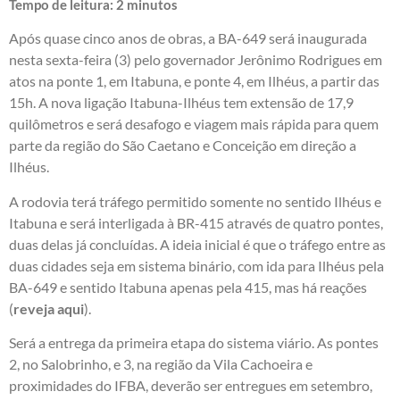
Tempo de leitura:
2
minutos
Após quase cinco anos de obras, a BA-649 será inaugurada
nesta sexta-feira (3) pelo governador Jerônimo Rodrigues em
atos na ponte 1, em Itabuna, e ponte 4, em Ilhéus, a partir das
15h. A nova ligação Itabuna-Ilhéus tem extensão de 17,9
quilômetros e será desafogo e viagem mais rápida para quem
parte da região do São Caetano e Conceição em direção a
Ilhéus.
A rodovia terá tráfego permitido somente no sentido Ilhéus e
Itabuna e será interligada à BR-415 através de quatro pontes,
duas delas já concluídas. A ideia inicial é que o tráfego entre as
duas cidades seja em sistema binário, com ida para Ilhéus pela
BA-649 e sentido Itabuna apenas pela 415, mas há reações
(
reveja aqui
).
Será a entrega da primeira etapa do sistema viário. As pontes
2, no Salobrinho, e 3, na região da Vila Cachoeira e
proximidades do IFBA, deverão ser entregues em setembro,