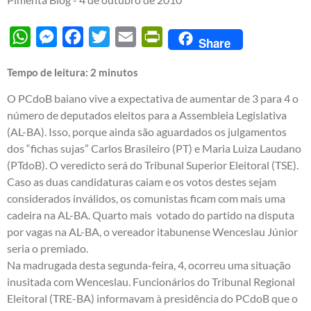
WhatsApp
Messenger
Facebook
Twitter
Email
PrintFriendly
Share
Tempo de leitura:
2
minutos
O PCdoB baiano vive a expectativa de aumentar de 3 para 4 o
número de deputados eleitos para a Assembleia Legislativa
(AL-BA). Isso, porque ainda são aguardados os julgamentos
dos “fichas sujas” Carlos Brasileiro (PT) e Maria Luiza Laudano
(PTdoB). O veredicto será do Tribunal Superior Eleitoral (TSE).
Caso as duas candidaturas caiam e os votos destes sejam
considerados inválidos, os comunistas ficam com mais uma
cadeira na AL-BA. Quarto mais votado do partido na disputa
por vagas na AL-BA, o vereador itabunense Wenceslau Júnior
seria o premiado.
Na madrugada desta segunda-feira, 4, ocorreu uma situação
inusitada com Wenceslau. Funcionários do Tribunal Regional
Eleitoral (TRE-BA) informavam à presidência do PCdoB que o