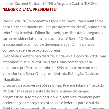
eleitos Coronel Santana (PTN) e Augusto Castro (PSDB).
“ELEGER DILMA, PRESIDENTE”
Para o “cururu”, o momento agora é de “mobilizar a militância
para eleger a primeira mulher presidente do Brasil”, numa clara
referência à petista Dilma Rousseff, que disputará o segundo
turno presidencial contra o tucano José Serra. “O Brasil
cresceu muito com Lula e devemos eleger Dilma para dar
continuidade a este projeto”, prega.
Wenceslau prefere não discutir, ainda, as eleições de 2010, mas
reconhece que o PCdoB saiu das urnas com força para
disputar a prefeitura de Itabuna. Seja com ele ou com o ex-
vereador Luís Sena. Ou o presidente da Bahiagás, Davidson
Magalhães.
O cururu desconversa sobre nomes. Prefere falar da “força do
PCdoB”. Mas prega, antes de tudo, a união do campo
progressista. A força do partido, diz, será vital também para
acelerar ações e projetos estaduais e federais para o sul da
Bahia e, principalmente, Itabuna. Noutra ponta, ele afirma que