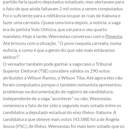
partido faria quatro deputados estaduais, mas alertavam para
o fato de que ainda faltavam 2 mil votos a serem computados.
Foi o suficiente para a militância ocupar as ruas de Itabuna e
fazer uma carreata. Quase uma hora depois, a notícia: a vaga
era do petista Yulo Oiticica, que vai para o seu quarto
mandato. Hoje à tarde, Wenceslau conversou com o
Pimenta
.
Até brincou com a situação. “O povo naquela carreata, numa
euforia, e como é que a gente diz que não mais estávamos
eleitos?”.
O vereador também pode ganhar a vaga caso o Tribunal
Superior Eleitoral (TSE) considere válidos os 290 votos
atribuídos a Wilson Ramos, o Wilson Tiba. Até agora eles não
foram computados porque o também comunista apresentou
problemas na documentação de registro de candidatura.
Independente de a vaga “acontecer” ou não, Wenceslau
comemora o fato de ter sido o segundo mais votado entre os
candidatos a deputado estadual do eixo Ilhéus-Itabuna. A
candidatura que obteve mais votos (43.588) foi a de Ângela
Sousa (PSC), de Ilhéus. Wenceslau foi mais bem votado que os