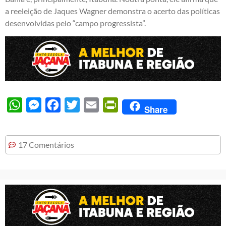
a reeleição de Jaques Wagner demonstra o acerto das políticas
desenvolvidas pelo “campo progressista”.
WhatsApp
Messenger
Facebook
Twitter
Email
PrintFriendly
Share
17 Comentários