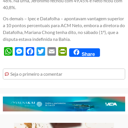
48%. Na urna, Jerônimo fechou com 49,45% e Neto ficou com
40,8%.
Os demais – Ipec e Datafolha – apontavam vantagem superior
a 10 pontos percentuais para ACM Neto, embora a diretora do
Datafolha, Mariana Chong tenha dito, no sábado (1º), que a
disputa estava indefinida na Bahia.
WhatsApp
Messenger
Facebook
Twitter
Email
PrintFriendly
Share
Seja o primeiro a comentar