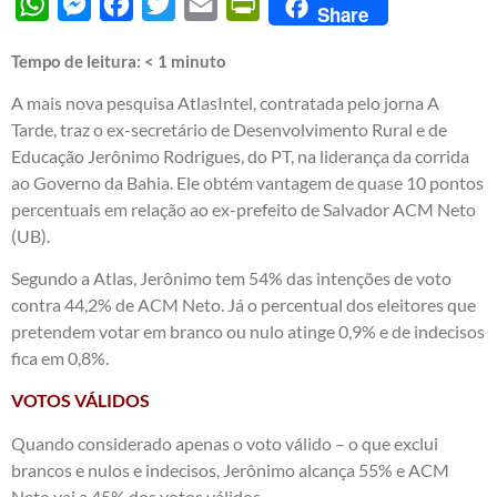
WhatsApp
Messenger
Facebook
Twitter
Email
PrintFriendly
Share
Tempo de leitura:
< 1
minuto
A mais nova pesquisa AtlasIntel, contratada pelo jorna A
Tarde, traz o ex-secretário de Desenvolvimento Rural e de
Educação Jerônimo Rodrigues, do PT, na liderança da corrida
ao Governo da Bahia. Ele obtém vantagem de quase 10 pontos
percentuais em relação ao ex-prefeito de Salvador ACM Neto
(UB).
Segundo a Atlas, Jerônimo tem 54% das intenções de voto
contra 44,2% de ACM Neto. Já o percentual dos eleitores que
pretendem votar em branco ou nulo atinge 0,9% e de indecisos
fica em 0,8%.
VOTOS VÁLIDOS
Quando considerado apenas o voto válido – o que exclui
brancos e nulos e indecisos, Jerônimo alcança 55% e ACM
Neto vai a 45% dos votos válidos.