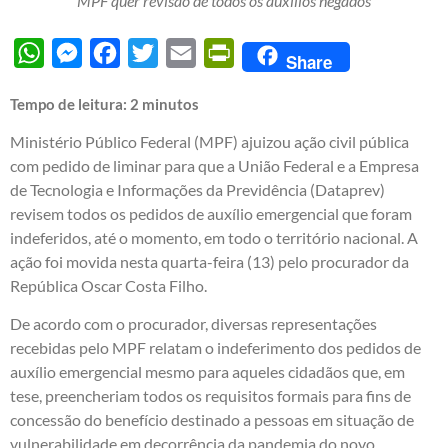
MPF quer revisão de todos os auxílios negados
WhatsApp
Messenger
Facebook
Twitter
Email
PrintFriendly
Share
Tempo de leitura:
2
minutos
Ministério Público Federal (MPF) ajuizou ação civil pública
com pedido de liminar para que a União Federal e a Empresa
de Tecnologia e Informações da Previdência (Dataprev)
revisem todos os pedidos de auxílio emergencial que foram
indeferidos, até o momento, em todo o território nacional. A
ação foi movida nesta quarta-feira (13) pelo procurador da
República Oscar Costa Filho.
De acordo com o procurador, diversas representações
recebidas pelo MPF relatam o indeferimento dos pedidos de
auxílio emergencial mesmo para aqueles cidadãos que, em
tese, preencheriam todos os requisitos formais para fins de
concessão do benefício destinado a pessoas em situação de
vulnerabilidade em decorrência da pandemia do novo