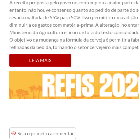
A receita proposta pelo governo contemplou a maior parte das
entanto, não houve consenso quanto ao pedido de parte do s
cevada maltada de 55% para 50%. Isso permitiria uma adição m
diminuiria os gastos com matéria-prima. A alteração, no entan
Ministério da Agricultura e ficou de fora do texto consolidado
O objetivo da mudança na fórmula da cerveja é permitir a fab
refinadas da bebida, tornando o setor cervejeiro mais competit
LEIA MAIS
Seja o primeiro a comentar