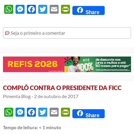
WhatsApp
Messenger
Facebook
Twitter
Email
PrintFriendly
Share
Seja o primeiro a comentar
COMPLÔ CONTRA O PRESIDENTE DA FICC
Pimenta Blog -
2 de outubro de 2017
WhatsApp
Messenger
Facebook
Twitter
Email
PrintFriendly
Share
Tempo de leitura:
< 1
minuto