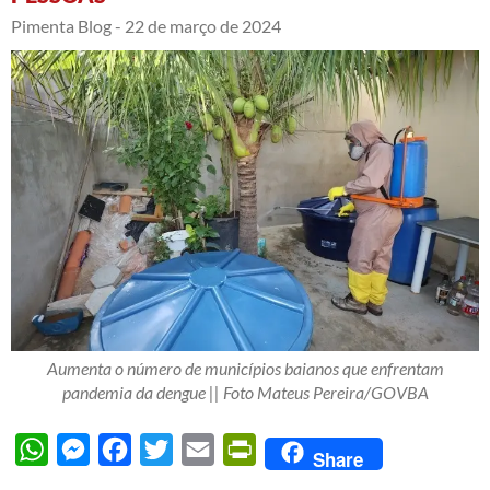
Pimenta Blog -
22 de março de 2024
Aumenta o número de municípios baianos que enfrentam
pandemia da dengue || Foto Mateus Pereira/GOVBA
WhatsApp
Messenger
Facebook
Twitter
Email
PrintFriendly
Share