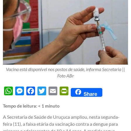
Vacina está disponível nos postos de saúde, informa Secretaria ||
Foto ABr
WhatsApp
Messenger
Facebook
Twitter
Email
PrintFriendly
Share
Tempo de leitura:
< 1
minuto
A Secretaria de Saúde de Uruçuca ampliou, nesta segunda-
feira (11), a faixa etária da vacinação contra a dengue para
crianças e adolescentes de 10 a 14 anos. A medida segue