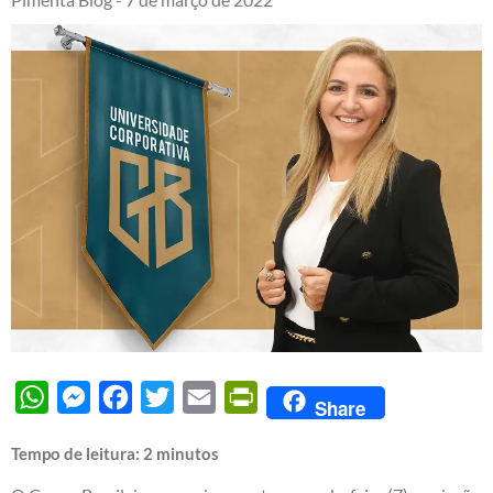
WhatsApp
Messenger
Facebook
Twitter
Email
PrintFriendly
Share
Tempo de leitura:
2
minutos