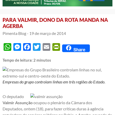
PARA VALMIR, DONO DA ROTA MANDA NA
AGERBA
Pimenta Blog -
19 de março de 2014
WhatsApp
Messenger
Facebook
Twitter
Email
PrintFriendly
Share
Tempo de leitura:
2
minutos
Empresas do grupo controlam linhas em três regiões do Estado.
O deputado
Valmir Assunção
ocupou o plenário da Câmara dos
Deputados, ontem (18), para fazer críticas duras à agência
reguladora de serviços públicos na Bahia, a Agerba, acusada de