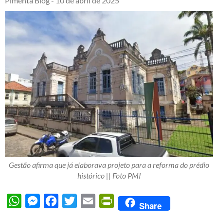
Pimenta Blog -
10 de abril de 2025
Gestão afirma que já elaborava projeto para a reforma do prédio
histórico || Foto PMI
WhatsApp
Messenger
Facebook
Twitter
Email
PrintFriendly
Share