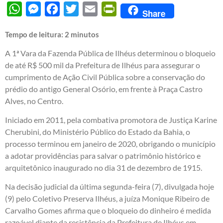
WhatsApp
Messenger
Facebook
Twitter
Email
PrintFriendly
Share
Tempo de leitura:
2
minutos
A 1ª Vara da Fazenda Pública de Ilhéus determinou o bloqueio
de até R$ 500 mil da Prefeitura de Ilhéus para assegurar o
cumprimento de Ação Civil Pública sobre a conservação do
prédio do antigo General Osório, em frente à Praça Castro
Alves, no Centro.
Iniciado em 2011, pela combativa promotora de Justiça Karine
Cherubini, do Ministério Público do Estado da Bahia, o
processo terminou em janeiro de 2020, obrigando o município
a adotar providências para salvar o patrimônio histórico e
arquitetônico inaugurado no dia 31 de dezembro de 1915.
Na decisão judicial da última segunda-feira (7), divulgada hoje
(9) pelo Coletivo Preserva Ilhéus, a juíza Monique Ribeiro de
Carvalho Gomes afirma que o bloqueio do dinheiro é medida
razoável diante da resistência da Prefeitura de Ilhéus em