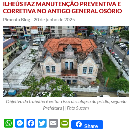
ILHEÚS FAZ MANUTENÇÃO PREVENTIVA E
CORRETIVA NO ANTIGO GENERAL OSÓRIO
Pimenta Blog -
20 de junho de 2025
Objetivo do trabalho é evitar risco de colapso do prédio, segundo
Prefeitura || Foto Sucom
WhatsApp
Messenger
Facebook
Twitter
Email
PrintFriendly
Share