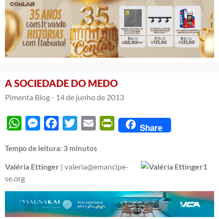
A SOCIEDADE DO MEDO
Pimenta Blog -
14 de junho de 2013
WhatsApp
Messenger
Facebook
Twitter
Email
PrintFriendly
Share
Tempo de leitura:
3
minutos
Valéria Ettinger
| valeria@emancipe-
se.org