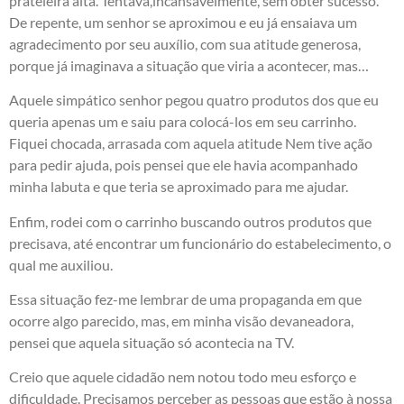
prateleira alta. Tentava,incansavelmente, sem obter sucesso.
De repente, um senhor se aproximou e eu já ensaiava um
agradecimento por seu auxílio, com sua atitude generosa,
porque já imaginava a situação que viria a acontecer, mas…
Aquele simpático senhor pegou quatro produtos dos que eu
queria apenas um e saiu para colocá-los em seu carrinho.
Fiquei chocada, arrasada com aquela atitude Nem tive ação
para pedir ajuda, pois pensei que ele havia acompanhado
minha labuta e que teria se aproximado para me ajudar.
Enfim, rodei com o carrinho buscando outros produtos que
precisava, até encontrar um funcionário do estabelecimento, o
qual me auxiliou.
Essa situação fez-me lembrar de uma propaganda em que
ocorre algo parecido, mas, em minha visão devaneadora,
pensei que aquela situação só acontecia na TV.
Creio que aquele cidadão nem notou todo meu esforço e
dificuldade. Precisamos perceber as pessoas que estão à nossa