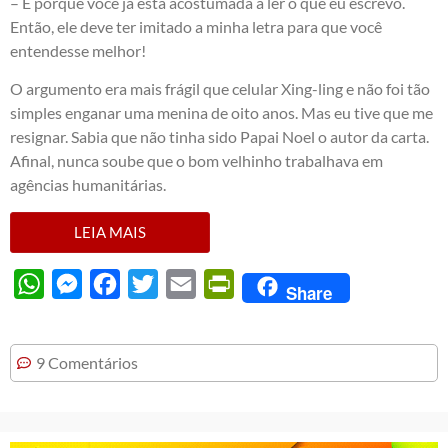
– É porque você já está acostumada a ler o que eu escrevo.
Então, ele deve ter imitado a minha letra para que você
entendesse melhor!
O argumento era mais frágil que celular Xing-ling e não foi tão
simples enganar uma menina de oito anos. Mas eu tive que me
resignar. Sabia que não tinha sido Papai Noel o autor da carta.
Afinal, nunca soube que o bom velhinho trabalhava em
agências humanitárias.
LEIA MAIS
WhatsApp
Messenger
Facebook
Twitter
Email
PrintFriendly
Share
9 Comentários