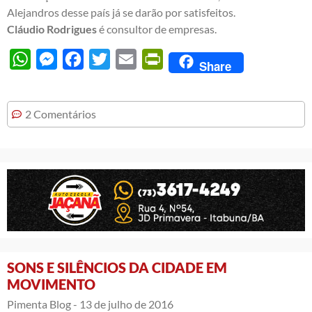
Alejandros desse país já se darão por satisfeitos.
Cláudio Rodrigues
é consultor de empresas.
WhatsApp
Messenger
Facebook
Twitter
Email
PrintFriendly
Share
2 Comentários
SONS E SILÊNCIOS DA CIDADE EM
MOVIMENTO
Pimenta Blog -
13 de julho de 2016