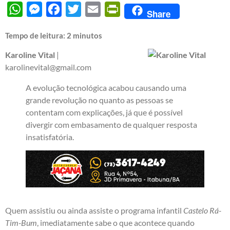
WhatsApp
Messenger
Facebook
Twitter
Email
PrintFriendly
Share
Tempo de leitura:
2
minutos
Karoline Vital
|
karolinevital@gmail.com
A evolução tecnológica acabou causando uma
grande revolução no quanto as pessoas se
contentam com explicações, já que é possível
divergir com embasamento de qualquer resposta
insatisfatória.
Quem assistiu ou ainda assiste o programa infantil
Castelo Rá-
Tim-Bum
, imediatamente sabe o que acontece quando