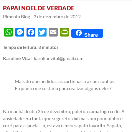
PAPAI NOEL DE VERDADE
Pimenta Blog -
3 de dezembro de 2012
WhatsApp
Messenger
Facebook
Twitter
Email
PrintFriendly
Share
Tempo de leitura:
3
minutos
Karoline Vital
|karolinevital@gmail.com
Mais do que pedidos, as cartinhas traziam sonhos.
E, quanto me custaria para realizar alguns deles?
Na manhã do dia 25 de dezembro, pulei da cama logo cedo. A
ansiedade era tanta que segurei o xixi mais um pouquinho e
corri para a janela. Lá, estava o meu sapato favorito. Sapato,