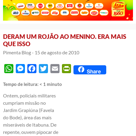
DERAM UM ROJÃO AO MENINO. ERA MAIS
QUE ISSO
Pimenta Blog -
15 de agosto de 2010
WhatsApp
Messenger
Facebook
Twitter
Email
PrintFriendly
Share
Tempo de leitura:
< 1
minuto
Ontem, policiais militares
cumpriam missão no
Jardim Grapiúna (Favela
do Bode), área das mais
miseráveis de Itabuna. De
repente, ouvem pipocar de