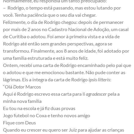
Normalmente, eu respondia um tanto preocupado:
– Rodrigo, o tempo está passando, mas estou lutando por
você. Tenha paciência que o seu dia vai chegar.
Felizmente, o dia de Rodrigo chegou: depois de permanecer
por mais de 2 anos no Cadastro Nacional de Adoção, um casal
de Curitiba o adotou. Foi amor à primeira vista e a vida de
Rodrigo até então sem grandes perspectivas, agora se
transformou. Finalmente, aos 8 anos de idade, foi adotado por
uma família estruturada e está muito feliz.
Ontem, recebi uma carta de Rodrigo encaminhado pelo pai que
o adotou e que me emocionou bastante. Não pude conter as
lágrimas. Eis a íntegra da carta de Rodrigo
ipsis litteris
:
“Olá
Dotor
Marcos
Aqui é Rodrigo escrevo essa carta para li
agradescer
pela a
minha nova família
Eu tou na escola e já fiz duas provas
Jogo futebol no Coxa e tenho novos amigo
Fique com Deus
Quando eu crescer eu quero ser Juiz para ajudar as crianças