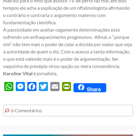
mãe diz para o filho que assistir TV de perto faz mal, em dois
tempos ele acha a explicação de um oftalmologista afirmando
o contrário e contraria o argumento materno com
fundamentação científica.
A passividade em aceitar cegamente determinações está
sofrendo um enfraquecimento progressivo. Afinal, o “porque
sim” não tem mais o poder de calar a dúvida por maior que seja
a autoridade de quem o diz. Com o acesso a tanta informação,
o que está valendo mais é o poder de argumentação. Ser
vaquinha de presépio virou opção ou mera conveniência.
Karoline Vital
é jornalista.
WhatsApp
Messenger
Facebook
Twitter
Email
PrintFriendly
Share
6 Comentários