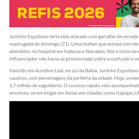
Juninho Espoliano teria sido atacado com garrafas de cerveja 
madrugada de domingo (21). Uma mulher que estava com ele 
atendidos no hospital em Itabuna e liberados. Até o início da 
influenciador não havia se pronunciado sobre a confusão e s
Nascido em Aurelino Leal, no sul da Bahia, Juninho Espolian
caseiros, com personagens da periferia da cidade. Hoje, some
1,7 milhão de seguidores. O sucesso rápido veio acompanhad
envolveu-se em brigas em festas em cidades como Itajuípe, Ub
Tocador
de
vídeo