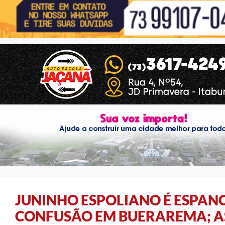
JUNINHO ESPOLIANO É ESPA
CONFUSÃO EM BUERAREMA; AS