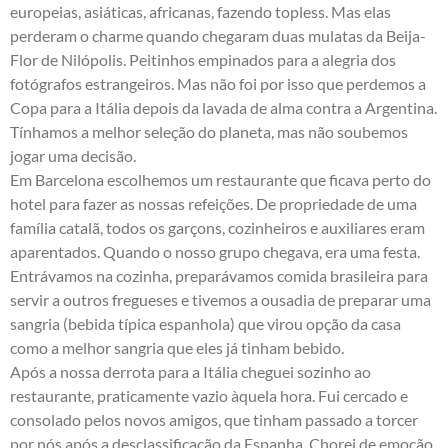
europeias, asiáticas, africanas, fazendo topless. Mas elas
perderam o charme quando chegaram duas mulatas da Beija-
Flor de Nilópolis. Peitinhos empinados para a alegria dos
fotógrafos estrangeiros. Mas não foi por isso que perdemos a
Copa para a Itália depois da lavada de alma contra a Argentina.
Tínhamos a melhor seleção do planeta, mas não soubemos
jogar uma decisão.
Em Barcelona escolhemos um restaurante que ficava perto do
hotel para fazer as nossas refeições. De propriedade de uma
família catalã, todos os garçons, cozinheiros e auxiliares eram
aparentados. Quando o nosso grupo chegava, era uma festa.
Entrávamos na cozinha, preparávamos comida brasileira para
servir a outros fregueses e tivemos a ousadia de preparar uma
sangria (bebida típica espanhola) que virou opção da casa
como a melhor sangria que eles já tinham bebido.
Após a nossa derrota para a Itália cheguei sozinho ao
restaurante, praticamente vazio àquela hora. Fui cercado e
consolado pelos novos amigos, que tinham passado a torcer
por nós após a desclassificação da Espanha. Chorei de emoção