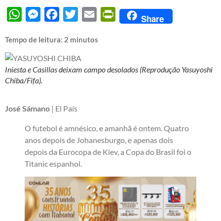
WhatsApp
Messenger
Facebook
Twitter
Email
PrintFriendly
Share
Tempo de leitura:
2
minutos
Iniesta e Casillas deixam campo desolados (Reprodução Yasuyoshi
Chiba/Fifa).
José Sámano
| El País
O futebol é amnésico, e amanhã é ontem. Quatro
anos depois de Johanesburgo, e apenas dois
depois da Eurocopa de Kiev, a Copa do Brasil foi o
Titanic espanhol.