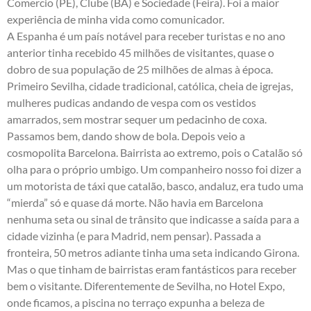
Comercio (PE), Clube (BA) e Sociedade (Feira). Foi a maior
experiência de minha vida como comunicador.
A Espanha é um país notável para receber turistas e no ano
anterior tinha recebido 45 milhões de visitantes, quase o
dobro de sua população de 25 milhões de almas à época.
Primeiro Sevilha, cidade tradicional, católica, cheia de igrejas,
mulheres pudicas andando de vespa com os vestidos
amarrados, sem mostrar sequer um pedacinho de coxa.
Passamos bem, dando show de bola. Depois veio a
cosmopolita Barcelona. Bairrista ao extremo, pois o Catalão só
olha para o próprio umbigo. Um companheiro nosso foi dizer a
um motorista de táxi que catalão, basco, andaluz, era tudo uma
“mierda” só e quase dá morte. Não havia em Barcelona
nenhuma seta ou sinal de trânsito que indicasse a saída para a
cidade vizinha (e para Madrid, nem pensar). Passada a
fronteira, 50 metros adiante tinha uma seta indicando Girona.
Mas o que tinham de bairristas eram fantásticos para receber
bem o visitante. Diferentemente de Sevilha, no Hotel Expo,
onde ficamos, a piscina no terraço expunha a beleza de