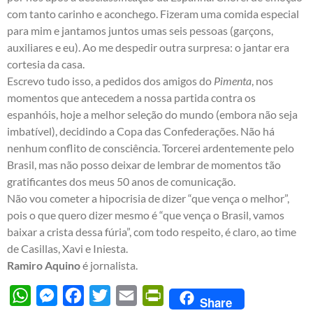
com tanto carinho e aconchego. Fizeram uma comida especial
para mim e jantamos juntos umas seis pessoas (garçons,
auxiliares e eu). Ao me despedir outra surpresa: o jantar era
cortesia da casa.
Escrevo tudo isso, a pedidos dos amigos do
Pimenta
, nos
momentos que antecedem a nossa partida contra os
espanhóis, hoje a melhor seleção do mundo (embora não seja
imbatível), decidindo a Copa das Confederações. Não há
nenhum conflito de consciência. Torcerei ardentemente pelo
Brasil, mas não posso deixar de lembrar de momentos tão
gratificantes dos meus 50 anos de comunicação.
Não vou cometer a hipocrisia de dizer “que vença o melhor”,
pois o que quero dizer mesmo é “que vença o Brasil, vamos
baixar a crista dessa fúria”, com todo respeito, é claro, ao time
de Casillas, Xavi e Iniesta.
Ramiro Aquino
é jornalista.
WhatsApp
Messenger
Facebook
Twitter
Email
PrintFriendly
Share