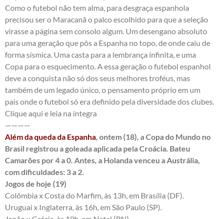
Como o futebol não tem alma, para desgraça espanhola
precisou ser o Maracanã o palco escolhido para que a seleção
virasse a página sem consolo algum. Um desengano absoluto
para
uma geração que pôs a Espanha
no topo, de onde caiu de
forma sísmica. Uma casta para a lembrança infinita, e uma
Copa para o esquecimento. A essa geração o futebol espanhol
deve a conquista não só dos seus melhores troféus, mas
também de um legado único, o pensamento próprio em um
país onde o futebol só era definido pela diversidade dos clubes.
Clique aqui e leia na íntegra
————
Além da queda da Espanha
, ontem (18), a Copa do Mundo no
Brasil registrou a goleada aplicada pela Croácia. Bateu
Camarões por 4 a 0. Antes, a Holanda venceu a Austrália,
com dificuldades: 3 a 2.
Jogos de hoje (19)
Colômbia x Costa do Marfim, às 13h, em Brasília (DF).
Uruguai x Inglaterra, às 16h, em São Paulo (SP).
Japão x Grécia, às 19h, em Natal (RN).