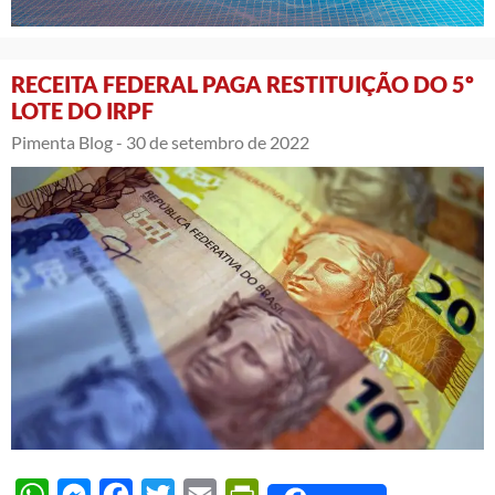
RECEITA FEDERAL PAGA RESTITUIÇÃO DO 5º
LOTE DO IRPF
Pimenta Blog -
30 de setembro de 2022
WhatsApp
Messenger
Facebook
Twitter
Email
PrintFriendly