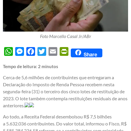
Foto Marcello Casal Jr/ABr
WhatsApp
Messenger
Facebook
Twitter
Email
PrintFriendly
Share
Tempo de leitura:
2
minutos
Cerca de 5,6 milhões de contribuintes que entregaram a
Declaração do Imposto de Renda Pessoa recebem nesta
segunda-feira (31) o terceiro dos cinco lotes de restituição de
2023. O lote também contempla restituições residuais de anos
anteriores.
Ao todo, a Receita Federal desembolsou R$ 7,5 bilhões
a 5.632.036 contribuintes. Do valor total, informou o Fisco, R$
5.585.384.236,58 referem-se a contribuintes com prioridade