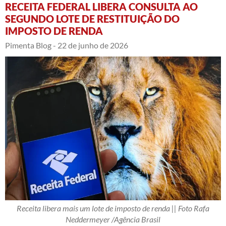
RECEITA FEDERAL LIBERA CONSULTA AO
SEGUNDO LOTE DE RESTITUIÇÃO DO
IMPOSTO DE RENDA
Pimenta Blog -
22 de junho de 2026
Receita libera mais um lote de imposto de renda || Foto Rafa
Neddermeyer /Agência Brasil