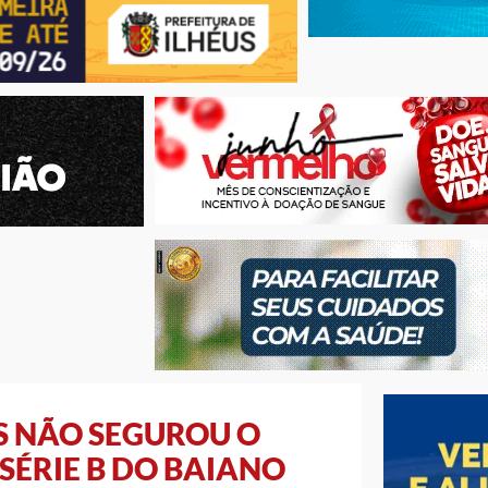
S NÃO SEGUROU O
 SÉRIE B DO BAIANO