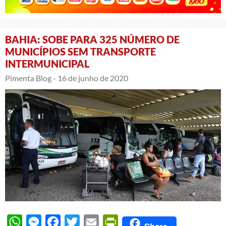
BAHIA: SOBE PARA 325 NÚMERO DE
MUNICÍPIOS SEM TRANSPORTE
INTERMUNICIPAL
Pimenta Blog -
16 de junho de 2020
WhatsApp
Messenger
Facebook
Twitter
Email
PrintFriendly