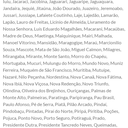
Iuiu, Jacaraci, Jacobina, Jaguarari, Jaguaripe, Jaguaquara,
Jandaíra, Jequié, Jitaúna, João Dourado, Juazeiro, Jeremoabo,
Jussari, Jussiape, Lafaiete Coutinho, Laje, Lajedão, Lamarão,
Lapão, Lauro de Freitas, Licínio de Almeida, Livramento de
Nossa Senhora, Luís Eduardo Magalhães, Macarani, Macaúbas,
Madre de Deus, Maetinga, Maiquinique, Mairi, Malhada,
Manoel Vitorino, Mansidão, Maragogipe, Maraú, Marcionílio
Souza, Mascote, Mata de São João, Miguel Calmon, Milagres,
Mirangaba, Mirante, Monte Santo, Morro do Chapéu,
Mortugaba, Mucuri, Mulungu do Morro, Mundo Novo, Muniz
Ferreira, Muquém de São Francisco, Muritiba, Mutuípe,
Nazaré, Nilo Peçanha, Nordestina, Nova Canaã, Nova Fátima,
Nova Ibiá, Nova Viçosa, Nova Redenção, Novo Triunfo,
Olindina, Oliveira dos Brejinhos, Ouriçangas, Palmas de
Monte Alto, Palmeiras, Paratinga, Paripiranga, Pau Brasil,
Paulo Afonso, Pé de Serra, Piatã, Pilão Arcado, Pindaí,
Pindobaçu, Pintadas, Piraí do Norte, Piripá, Piritiba, Poções,
Pojuca, Ponto Novo, Porto Seguro, Potiraguá, Prado,
Presidente Dutra, Presidente Tancredo Neves, Queimadas,