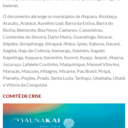
baianas.
O documento abrange os municípios de Aiquara, Alcobaça,
Aracatu, Arataca, Aurelino Leal, Barra da Estiva, Barra do
Rocha, Belmonte, Boa Nova, Caetanos, Canavieiras,
Contendas do Sincorá, Dário Meira, Guaratinga, Ibicaraí,
Ibipeba, Ibirapitanga, Ibirapuã, Ilhéus, Ipiaú, Itabuna, Itacaré,
Itagibá, Itaju do Colônia, Itamaraju, Itanhém, Itapebi,
Itapetinga, Itaquara, Itarantim, Itororó, Ituaçu, Jequié, Jitaúna,
Jucuruçu, Lafaiete Coutinho, Maiquinique, Manoel Vitorino,
Maracás, Mascote, Milagres, Mirante, Pau Brasil, Piripá,
Planalto, Poções, Prado, Santa Luzia, Tanhaçu, Ubaitaba, Ubatã
e Vitória da Conquista.
COMITÊ DE CRISE