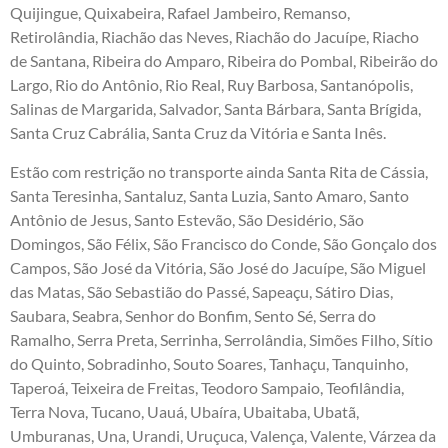
Quijingue, Quixabeira, Rafael Jambeiro, Remanso,
Retirolândia, Riachão das Neves, Riachão do Jacuípe, Riacho
de Santana, Ribeira do Amparo, Ribeira do Pombal, Ribeirão do
Largo, Rio do Antônio, Rio Real, Ruy Barbosa, Santanópolis,
Salinas de Margarida, Salvador, Santa Bárbara, Santa Brígida,
Santa Cruz Cabrália, Santa Cruz da Vitória e Santa Inês.
Estão com restrição no transporte ainda Santa Rita de Cássia,
Santa Teresinha, Santaluz, Santa Luzia, Santo Amaro, Santo
Antônio de Jesus, Santo Estevão, São Desidério, São
Domingos, São Félix, São Francisco do Conde, São Gonçalo dos
Campos, São José da Vitória, São José do Jacuípe, São Miguel
das Matas, São Sebastião do Passé, Sapeaçu, Sátiro Dias,
Saubara, Seabra, Senhor do Bonfim, Sento Sé, Serra do
Ramalho, Serra Preta, Serrinha, Serrolândia, Simões Filho, Sítio
do Quinto, Sobradinho, Souto Soares, Tanhaçu, Tanquinho,
Taperoá, Teixeira de Freitas, Teodoro Sampaio, Teofilândia,
Terra Nova, Tucano, Uauá, Ubaíra, Ubaitaba, Ubatã,
Umburanas, Una, Urandi, Uruçuca, Valença, Valente, Várzea da