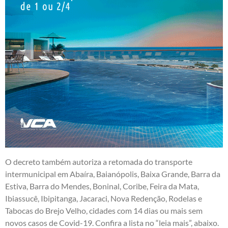
O decreto também autoriza a retomada do transporte
intermunicipal em Abaíra, Baianópolis, Baixa Grande, Barra da
Estiva, Barra do Mendes, Boninal, Coribe, Feira da Mata,
Ibiassucê, Ibipitanga, Jacaraci, Nova Redenção, Rodelas e
Tabocas do Brejo Velho, cidades com 14 dias ou mais sem
novos casos de Covid-19. Confira a lista no “leia mais”, abaixo.