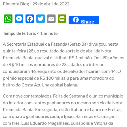
Pimenta Blog -
29 de abril de 2022
WhatsApp
Messenger
Facebook
Twitter
Email
PrintFriendly
Share
Tempo de leitura:
< 1
minuto
A Secretaria Estadual da Fazenda (Sefaz-Ba) divulgou, nesta
quinta-feira (28), o resultado do sorteio de abril da Nota
Premiada Bahia, que vai distribuir R$ 1 milhão. Dos 90 prêmios
de R$ 10 mil, os moradores de 23 cidades do interior
conquistaram 46, enquanto os de Salvador ficaram com 44. O
prêmio especial de R$ 100 mil saiu para uma moradora do
bairro do Costa Azul, na capital baiana.
Com nove contemplados, Feira de Santana é o único município
do interior com tantos ganhadores no mesmo sorteio da Nota
Premiada Bahia. Em seguida, estão Itabuna e Lauro de Freitas,
com quatro ganhadores cada, e Ipiaú, Barreiras e Camaçari,
com três. Luís Eduardo Magalhães, Eunápolis e Vitória da