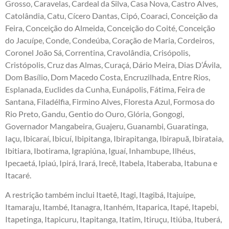
Grosso, Caravelas, Cardeal da Silva, Casa Nova, Castro Alves,
Catolândia, Catu, Cícero Dantas, Cipó, Coaraci, Conceição da
Feira, Conceição do Almeida, Conceição do Coité, Conceição
do Jacuípe, Conde, Condeúba, Coração de Maria, Cordeiros,
Coronel João Sá, Correntina, Cravolândia, Crisópolis,
Cristópolis, Cruz das Almas, Curaçá, Dário Meira, Dias D’Ávila,
Dom Basílio, Dom Macedo Costa, Encruzilhada, Entre Rios,
Esplanada, Euclides da Cunha, Eunápolis, Fátima, Feira de
Santana, Filadélfia, Firmino Alves, Floresta Azul, Formosa do
Rio Preto, Gandu, Gentio do Ouro, Glória, Gongogi,
Governador Mangabeira, Guajeru, Guanambi, Guaratinga,
Iaçu, Ibicaraí, Ibicuí, Ibipitanga, Ibirapitanga, Ibirapuã, Ibirataia,
Ibitiara, Ibotirama, Igrapiúna, Iguaí, Inhambupe, Ilhéus,
Ipecaetá, Ipiaú, Ipirá, Irará, Irecê, Itabela, Itaberaba, Itabuna e
Itacaré.
A restrição também inclui Itaetê, Itagi, Itagibá, Itajuípe,
Itamaraju, Itambé, Itanagra, Itanhém, Itaparica, Itapé, Itapebi,
Itapetinga, Itapicuru, Itapitanga, Itatim, Itiruçu, Itiúba, Ituberá,