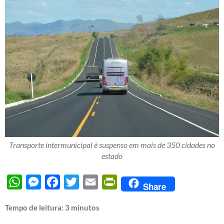
Transporte intermunicipal é suspenso em mais de 350 cidades no
estado
WhatsApp
Messenger
Facebook
Twitter
Email
PrintFriendly
Share
Tempo de leitura:
3
minutos