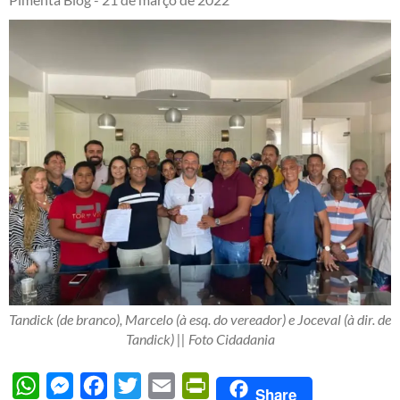
Tandick (de branco), Marcelo (à esq. do vereador) e Joceval (à dir. de
Tandick) || Foto Cidadania
WhatsApp
Messenger
Facebook
Twitter
Email
PrintFriendly
Share