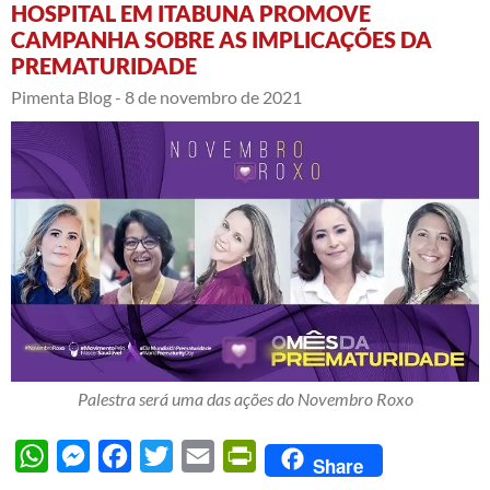
HOSPITAL EM ITABUNA PROMOVE
CAMPANHA SOBRE AS IMPLICAÇÕES DA
PREMATURIDADE
Pimenta Blog -
8 de novembro de 2021
Palestra será uma das ações do Novembro Roxo
WhatsApp
Messenger
Facebook
Twitter
Email
PrintFriendly
Share