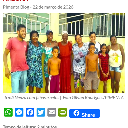
Pimenta Blog -
22 de março de 2026
Irmã Nenza com filhos e netos ||Foto Gilvan Rodrigues/PIMENTA
WhatsApp
Messenger
Facebook
Twitter
Email
PrintFriendly
Share
Tempo de leitura:
2
minutos