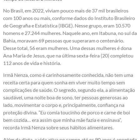
No Brasil, em 2022, viviam pouco mais de 37 mil brasileiros
com 100 anos ou mais, conforme dados do Instituto Brasileiro
de Geografia e Estatística (IBGE). Nesse grupo, eram 10.570
homens e 27.244 mulheres. Naquele ano, em Itabuna, no sul da
Bahia, moravam 69 pessoas que superaram o centenário.
Desse total, 56 eram mulheres. Uma dessas mulheres é dona
Ana Maria de Jesus, que na última sexta-feira (20) completou
112 anos de vida e história.
Irmã Nenza, como é carinhosamente conhecida, não tem uma
receita certa para quem sonha em viver muito tempo sem
complicações de saúde. O segredo, segundo ela, a alimentação
saudável, uma noite boa de sono, ter pessoas generosas ao
lado, movimentar o corpo e, principalmente, confiança na
proteção divina. ​”Eu comia toucinho de porco e carne de boi
bem cozida… era assim que minha mãe fazia e ensinava”,
recorda Irmã Nenza sobre seus hábitos alimentares.
​Além da dieta, a vida ativa no campo até os 90 anos é apontada