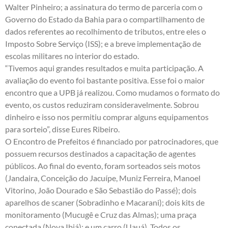
Walter Pinheiro; a assinatura do termo de parceria com o
Governo do Estado da Bahia para o compartilhamento de
dados referentes ao recolhimento de tributos, entre eles o
Imposto Sobre Serviço (ISS); e a breve implementação de
escolas militares no interior do estado.
“Tivemos aqui grandes resultados e muita participação. A
avaliação do evento foi bastante positiva. Esse foi o maior
encontro que a UPB já realizou. Como mudamos o formato do
evento, os custos reduziram consideravelmente. Sobrou
dinheiro e isso nos permitiu comprar alguns equipamentos
para sorteio”, disse Eures Ribeiro.
O Encontro de Prefeitos é financiado por patrocinadores, que
possuem recursos destinados a capacitação de agentes
públicos. Ao final do evento, foram sorteados seis motos
(Jandaira, Conceição do Jacuípe, Muniz Ferreira, Manoel
Vitorino, João Dourado e São Sebastião do Passé); dois
aparelhos de scaner (Sobradinho e Macarani); dois kits de
monitoramento (Mucugê e Cruz das Almas); uma praça
conectada (Nova Ibiá); e um carro (Uauá). Todos os