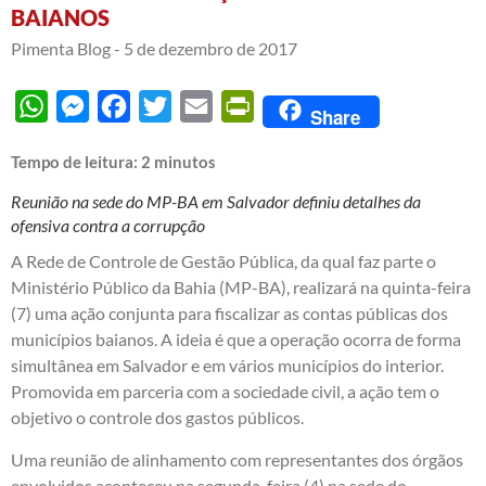
BAIANOS
Pimenta Blog -
5 de dezembro de 2017
WhatsApp
Messenger
Facebook
Twitter
Email
PrintFriendly
Share
Tempo de leitura:
2
minutos
Reunião na sede do MP-BA em Salvador definiu detalhes da
ofensiva contra a corrupção
A Rede de Controle de Gestão Pública, da qual faz parte o
Ministério Público da Bahia (MP-BA), realizará na quinta-feira
(7) uma ação conjunta para fiscalizar as contas públicas dos
municípios baianos. A ideia é que a operação ocorra de forma
simultânea em Salvador e em vários municípios do interior.
Promovida em parceria com a sociedade civil, a ação tem o
objetivo o controle dos gastos públicos.
Uma reunião de alinhamento com representantes dos órgãos
envolvidos aconteceu na segunda-feira (4) na sede do