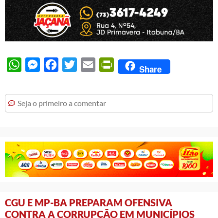
WhatsApp
Messenger
Facebook
Twitter
Email
PrintFriendly
Share
Seja o primeiro a comentar
CGU E MP-BA PREPARAM OFENSIVA
CONTRA A CORRUPÇÃO EM MUNICÍPIOS