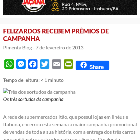
FELIZARDOS RECEBEM PRÊMIOS DE
CAMPANHA
Pimenta Blog -
7 de fevereiro de 2013
WhatsApp
Messenger
Facebook
Twitter
Email
PrintFriendly
Share
Tempo de leitura:
< 1
minuto
Os três sortudos da campanha
A rede de supermercados Itão, que possui lojas em Ilhéus e
Itabuna, encerrou esta semana a maior campanha promocional
de vendas de toda a sua história, com a entrega dos três carros
zero quilômetro sorteados entre os clientes. O valor da