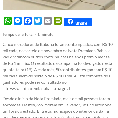
WhatsApp
Messenger
Facebook
Twitter
Email
PrintFriendly
Share
Tempo de leitura:
< 1
minuto
Cinco moradores de Itabuna foram contemplados, com R$ 10
mil cada, no sorteio de novembro da Nota Premiada Bahia, e
vão dividir com outros contribuintes baianos prêmio mensal
de R$ 1 milhão. O resultado da campanha foi divulgado nesta
quinta-feira (19). A cada mês, 90 contribuintes ganham R$ 10
mil cada, além do sorteio de R$ 100 mil. A lista completa dos
ganhadores pode ser consultada no
site
www.notapremiadabahia.ba.gov.br
.
Desde o início da Nota Premiada, mais de mil pessoas foram
sorteadas. Destes, 659 moram em Salvador, 381 no interior e
um fora do estado. Entre os municípios do interior da Bahia
que tiveram ganhadores neste mês, destaque para Feira de