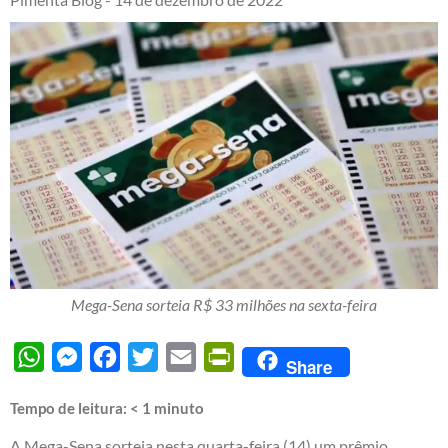
Mega-Sena sorteia R$ 33 milhões na sexta-feira
WhatsApp
Messenger
Facebook
Twitter
Email
PrintFriendly
Share
Tempo de leitura:
< 1
minuto
A Mega-Sena sorteia nesta quarta-feira (14) um prêmio