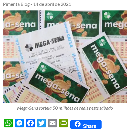
Pimenta Blog -
14 de abril de 2021
Mega-Sena sorteia 50 milhões de reais neste sábado
WhatsApp
Messenger
Facebook
Twitter
Email
PrintFriendly
Share