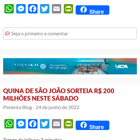
WhatsApp
Messenger
Facebook
Twitter
Email
PrintFriendly
Share
Seja o primeiro a comentar
QUINA DE SÃO JOÃO SORTEIA R$ 200
MILHÕES NESTE SÁBADO
Pimenta Blog -
24 de junho de 2022
WhatsApp
Messenger
Facebook
Twitter
Email
PrintFriendly
Share
Tempo de leitura:
2
minutos