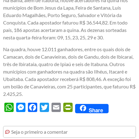
Na Bahia, além de Itabuna, houve acertadores na quina nos
municípios de Bom Jesus da Lapa, Feira de Santana, Luís
Eduardo Magalhães, Porto Seguro, Salvador e Vitória da
Conquista. Cada apostador faturou R$ 36.544,82. Em todo
país, 186 apostas acertaram a quina. As dezenas sorteadas
nesta quarta-feira foram: 09, 15, 23, 25, 29 e 30.
Na quadra, houve 12.011 ganhadores, entre os quais dois de
Camacan, dois de Canavieiras, dois de Gandu, dois de Ibicaraí,
três de Ibirataia, quatro de Ipiaú e seis de Itabuna. Outros
municípios com ganhadores na quadra são Ilhéus, Itacaré e
Ubaitaba. Cada apostador receberá R$ 808,46. A exceção foi
um bolão de Canavieiras, com 25 participantes, que faturou R$
2.425,25.
WhatsApp
Messenger
Facebook
Twitter
Email
PrintFriendly
Share
Seja o primeiro a comentar