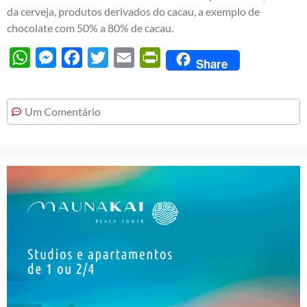
da cerveja, produtos derivados do cacau, a exemplo de
chocolate com 50% a 80% de cacau.
WhatsApp
Messenger
Facebook
Twitter
Email
PrintFriendly
Share
Um Comentário