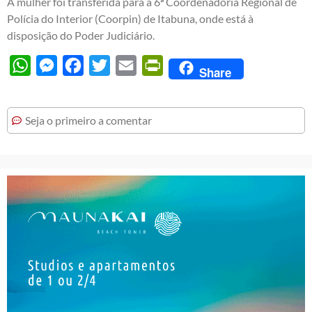
A mulher foi transferida para a 6ª Coordenadoria Regional de
Polícia do Interior (Coorpin) de Itabuna, onde está à
disposição do Poder Judiciário.
WhatsApp
Messenger
Facebook
Twitter
Email
PrintFriendly
Share
Seja o primeiro a comentar