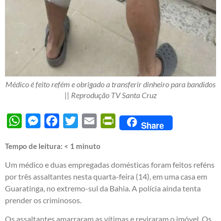
Médico é feito refém e obrigado a transferir dinheiro para bandidos
|| Reprodução TV Santa Cruz
WhatsApp
Messenger
Facebook
Twitter
Email
PrintFriendly
Share
Tempo de leitura:
< 1
minuto
Um médico e duas empregadas domésticas foram feitos reféns
por três assaltantes nesta quarta-feira (14), em uma casa em
Guaratinga, no extremo-sul da Bahia. A polícia ainda tenta
prender os criminosos.
Os assaltantes amarraram as vítimas e reviraram o imóvel. Os