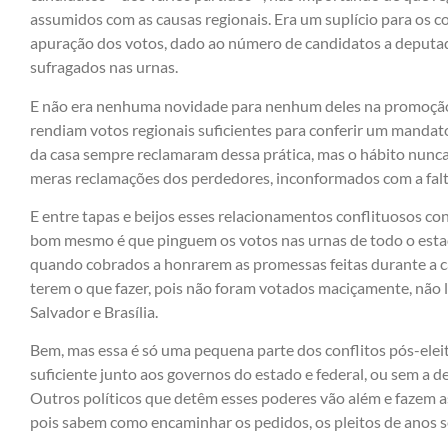
assumidos com as causas regionais. Era um suplício para os c
apuração dos votos, dado ao número de candidatos a deputad
sufragados nas urnas.
E não era nenhuma novidade para nenhum deles na promoção
rendiam votos regionais suficientes para conferir um mandato
da casa sempre reclamaram dessa prática, mas o hábito nun
meras reclamações dos perdedores, inconformados com a falt
E entre tapas e beijos esses relacionamentos conflituosos c
bom mesmo é que pinguem os votos nas urnas de todo o estad
quando cobrados a honrarem as promessas feitas durante a 
terem o que fazer, pois não foram votados maciçamente, não 
Salvador e Brasília.
Bem, mas essa é só uma pequena parte dos conflitos pós-elei
suficiente junto aos governos do estado e federal, ou sem a 
Outros políticos que detêm esses poderes vão além e fazem a
pois sabem como encaminhar os pedidos, os pleitos de anos 