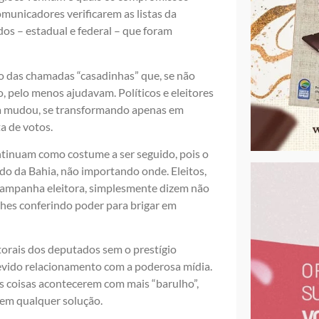
omunicadores verificarem as listas da
os – estadual e federal – que foram
 das chamadas “casadinhas” que, se não
, pelo menos ajudavam. Políticos e eleitores
ca mudou, se transformando apenas em
a de votos.
ontinuam como costume a ser seguido, pois o
o da Bahia, não importando onde. Eleitos,
campanha eleitora, simplesmente dizem não
lhes conferindo poder para brigar em
torais dos deputados sem o prestígio
devido relacionamento com a poderosa mídia.
s coisas acontecerem com mais “barulho”,
sem qualquer solução.