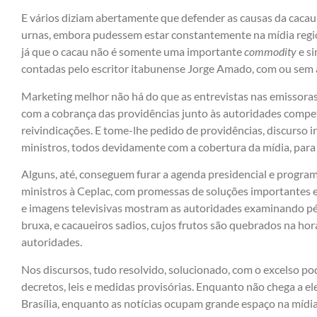
E vários diziam abertamente que defender as causas da cacau
urnas, embora pudessem estar constantemente na mídia region
já que o cacau não é somente uma importante
commodity
e si
contadas pelo escritor itabunense Jorge Amado, com ou sem a
Marketing melhor não há do que as entrevistas nas emissoras de
com a cobrança das providências junto às autoridades compe
reivindicações. E tome-lhe pedido de providências, discurso 
ministros, todos devidamente com a cobertura da mídia, para 
Alguns, até, conseguem furar a agenda presidencial e progr
ministros à Ceplac, com promessas de soluções importantes e 
e imagens televisivas mostram as autoridades examinando pé
bruxa, e cacaueiros sadios, cujos frutos são quebrados na hor
autoridades.
Nos discursos, tudo resolvido, solucionado, com o excelso p
decretos, leis e medidas provisórias. Enquanto não chega a el
Brasília, enquanto as notícias ocupam grande espaço na míd