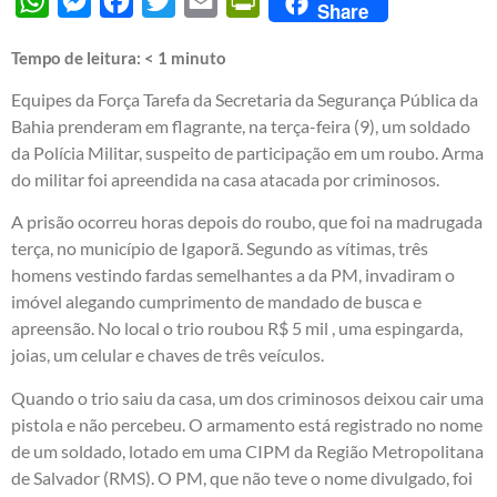
WhatsApp
Messenger
Facebook
Twitter
Email
PrintFriendly
Share
Tempo de leitura:
< 1
minuto
Equipes da Força Tarefa da Secretaria da Segurança Pública da
Bahia prenderam em flagrante, na terça-feira (9), um soldado
da Polícia Militar, suspeito de participação em um roubo. Arma
do militar foi apreendida na casa atacada por criminosos.
A prisão ocorreu horas depois do roubo, que foi na madrugada
terça, no município de Igaporã. Segundo as vítimas, três
homens vestindo fardas semelhantes a da PM, invadiram o
imóvel alegando cumprimento de mandado de busca e
apreensão. No local o trio roubou R$ 5 mil , uma espingarda,
joias, um celular e chaves de três veículos.
Quando o trio saiu da casa, um dos criminosos deixou cair uma
pistola e não percebeu. O armamento está registrado no nome
de um soldado, lotado em uma CIPM da Região Metropolitana
de Salvador (RMS). O PM, que não teve o nome divulgado, foi