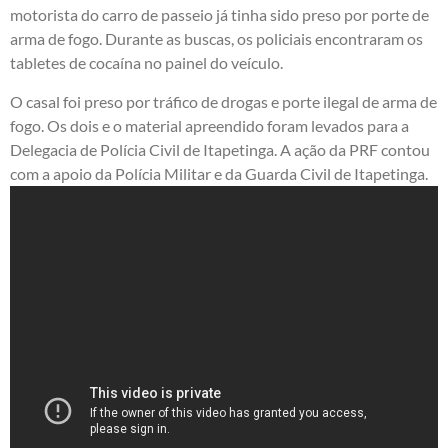
motorista do carro de passeio já tinha sido preso por porte de
arma de fogo. Durante as buscas, os policiais encontraram os
tabletes de cocaína no painel do veículo.
O casal foi preso por tráfico de drogas e porte ilegal de arma de
fogo. Os dois e o material apreendido foram levados para a
Delegacia de Polícia Civil de Itapetinga. A ação da PRF contou
com a apoio da Polícia Militar e da Guarda Civil de Itapetinga.