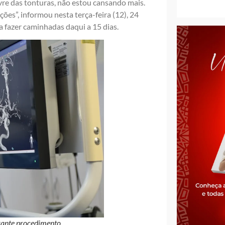
vre das tonturas, não estou cansando mais.
ões”, informou nesta terça-feira (12), 24
ra fazer caminhadas daqui a 15 dias.
rante procedimento