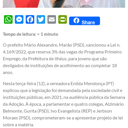
WhatsApp
Messenger
Facebook
Twitter
Email
PrintFriendly
Share
Tempo de leitura:
< 1
minuto
O prefeito Mário Alexandre, Marão (PSD), sancionou a Lei n.
4.169/2022, que reserva 3% das vagas do Programa Primeiro
Emprego, da Prefeitura de Ilhéus, para jovens que são
desligados de instituições de acolhimento ao completar 18
anos.
Nesta terça-feira (12), a vereadora Enilda Mendonça (PT)
explicou que a legislação foi demandada pela sociedade civil e
instituições públicas, em 2021, na audiência pública da Semana
da Adoção. À época, a parlamentar e quatro colegas, Alzimário
Belmonte, Gurita (PSD), Ivo Evangelista (REP) e Jerbson
Moraes (PSD), comprometeram-se a apresentar projeto de lei
sobre a matéria.