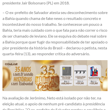
presidente Jair Bolsonaro (PL) em 2018.
– O ex-prefeito de Salvador atesta seu desconhecimento sobre
a Bahia quando chama de fake news o resultado concreto e
incontestável do nosso trabalho. Se conhecesse um pouco a
Bahia, teria mais cuidado com o que fala para não correr o risco
de ser chamado de leviano. Ele se esquiva do debate real sobre
a Bahia porque quer fugir da responsabilidade de ter apoiado o
pior presidente da história do Brasil – declarou o petista, nesta
quarta-feira (13), ao responder crítica do adversário.
Na avaliação de Jerônimo, Neto está isolado por não ter, na
eleição atual, o apoio de nenhum pré-candidato à presidência
da República. “O ex-prefeito de Salvador perdeu o equilíbrio e