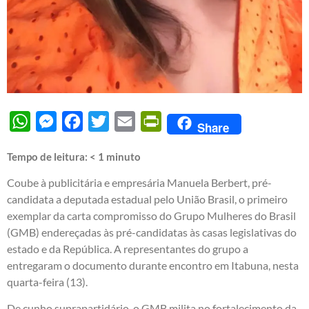
WhatsApp
Messenger
Facebook
Twitter
Email
PrintFriendly
Share
Tempo de leitura:
< 1
minuto
Coube à publicitária e empresária Manuela Berbert, pré-
candidata a deputada estadual pelo União Brasil, o primeiro
exemplar da carta compromisso do Grupo Mulheres do Brasil
(GMB) endereçadas às pré-candidatas às casas legislativas do
estado e da República. A representantes do grupo a
entregaram o documento durante encontro em Itabuna, nesta
quarta-feira (13).
De cunho suprapartidário, o GMB milita no fortalecimento da