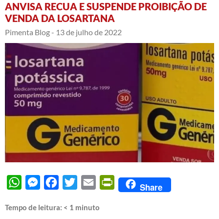
ANVISA RECUA E SUSPENDE PROIBIÇÃO DE
VENDA DA LOSARTANA
Pimenta Blog -
13 de julho de 2022
WhatsApp
Messenger
Facebook
Twitter
Email
PrintFriendly
Share
Tempo de leitura:
< 1
minuto