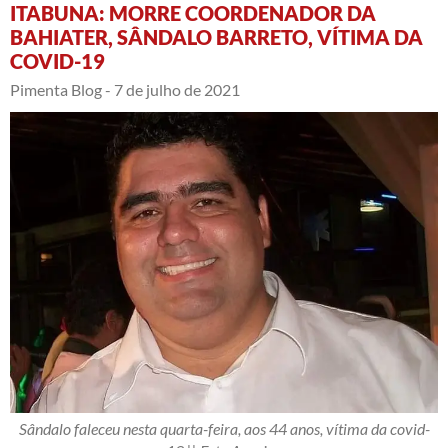
ITABUNA: MORRE COORDENADOR DA
BAHIATER, SÂNDALO BARRETO, VÍTIMA DA
COVID-19
Pimenta Blog -
7 de julho de 2021
Sândalo faleceu nesta quarta-feira, aos 44 anos, vítima da covid-