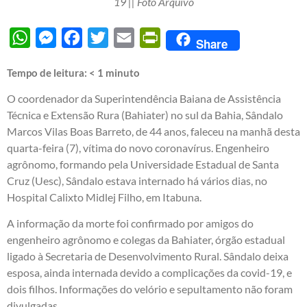
19 || Foto Arquivo
WhatsApp
Messenger
Facebook
Twitter
Email
PrintFriendly
Share
Tempo de leitura:
< 1
minuto
O coordenador da Superintendência Baiana de Assistência
Técnica e Extensão Rura (Bahiater) no sul da Bahia, Sândalo
Marcos Vilas Boas Barreto, de 44 anos, faleceu na manhã desta
quarta-feira (7), vítima do novo coronavírus. Engenheiro
agrônomo, formando pela Universidade Estadual de Santa
Cruz (Uesc), Sândalo estava internado há vários dias, no
Hospital Calixto Midlej Filho, em Itabuna.
A informação da morte foi confirmado por amigos do
engenheiro agrônomo e colegas da Bahiater, órgão estadual
ligado à Secretaria de Desenvolvimento Rural. Sândalo deixa
esposa, ainda internada devido a complicações da covid-19, e
dois filhos. Informações do velório e sepultamento não foram
divulgadas.