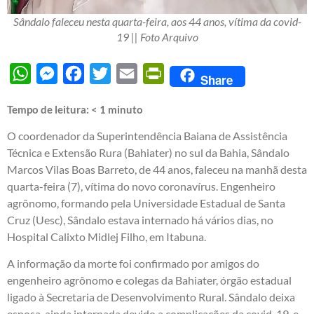
Sândalo faleceu nesta quarta-feira, aos 44 anos, vítima da covid-
19 || Foto Arquivo
WhatsApp
Messenger
Facebook
Twitter
Email
PrintFriendly
Share
Tempo de leitura:
< 1
minuto
O coordenador da Superintendência Baiana de Assistência
Técnica e Extensão Rura (Bahiater) no sul da Bahia, Sândalo
Marcos Vilas Boas Barreto, de 44 anos, faleceu na manhã desta
quarta-feira (7), vítima do novo coronavírus. Engenheiro
agrônomo, formando pela Universidade Estadual de Santa
Cruz (Uesc), Sândalo estava internado há vários dias, no
Hospital Calixto Midlej Filho, em Itabuna.
A informação da morte foi confirmado por amigos do
engenheiro agrônomo e colegas da Bahiater, órgão estadual
ligado à Secretaria de Desenvolvimento Rural. Sândalo deixa
esposa, ainda internada devido a complicações da covid-19, e