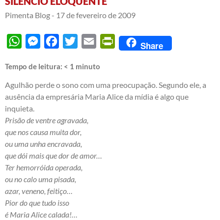
SILÊNCIO ELOQUENTE
Pimenta Blog -
17 de fevereiro de 2009
WhatsApp
Messenger
Facebook
Twitter
Email
PrintFriendly
Share
Tempo de leitura:
< 1
minuto
Agulhão perde o sono com uma preocupação. Segundo ele, a
ausência da empresária Maria Alice da mídia é algo que
inquieta.
Prisão de ventre agravada,
que nos causa muita dor,
ou uma unha encravada,
que dói mais que dor de amor…
Ter hemorróida operada,
ou no calo uma pisada,
azar, veneno, feitiço…
Pior do que tudo isso
é Maria Alice calada!…