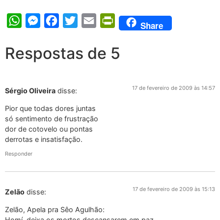
WhatsApp
Messenger
Facebook
Twitter
Email
PrintFriendly
Share
Respostas de 5
17 de fevereiro de 2009 às 14:57
Sérgio Oliveira
disse:
Pior que todas dores juntas
só sentimento de frustração
dor de cotovelo ou pontas
derrotas e insatisfação.
Responder
17 de fevereiro de 2009 às 15:13
Zelão
disse:
Zelão, Apela pra Sêo Agulhão:
Homí, deixa os mortos descansarem em paz.