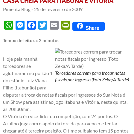
CASA CHEIA PARA ITABUNA E VITÓRIA
Pimenta Blog -
25 de fevereiro de 2009
WhatsApp
Messenger
Facebook
Twitter
Email
PrintFriendly
Share
Tempo de leitura:
2
minutos
Hoje pela manhã,
torcedores se
Torcedores correm para trocar notas
aglutinaram no portão 1
fiscais por ingresso (Foto Zeka/A Tarde)
do estádio Luiz Viana
Filho (Itabunão) para
disputar a troca de notas fiscais por ingressos do Sua Nota é
um Show para assistir ao jogo Itabuna e Vitória, nesta quinta,
às 20h30min.
O Vitória é o vice-líder da competição, com 24 pontos. O
Azulino joga com o apoio da torcida para vencer e tentar
chegar até à terceira posição. O time sulbaiano tem 15 pontos