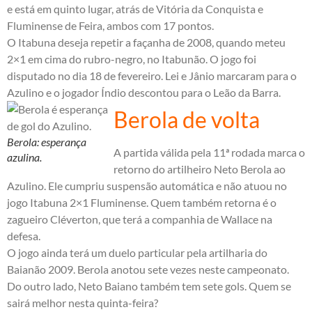
e está em quinto lugar, atrás de Vitória da Conquista e
Fluminense de Feira, ambos com 17 pontos.
O Itabuna deseja repetir a façanha de 2008, quando meteu
2×1 em cima do rubro-negro, no Itabunão. O jogo foi
disputado no dia 18 de fevereiro. Lei e Jânio marcaram para o
Azulino e o jogador Índio descontou para o Leão da Barra.
Berola de volta
Berola: esperança
A partida válida pela 11ª rodada marca o
azulina.
retorno do artilheiro Neto Berola ao
Azulino. Ele cumpriu suspensão automática e não atuou no
jogo Itabuna 2×1 Fluminense. Quem também retorna é o
zagueiro Cléverton, que terá a companhia de Wallace na
defesa.
O jogo ainda terá um duelo particular pela artilharia do
Baianão 2009. Berola anotou sete vezes neste campeonato.
Do outro lado, Neto Baiano também tem sete gols. Quem se
sairá melhor nesta quinta-feira?