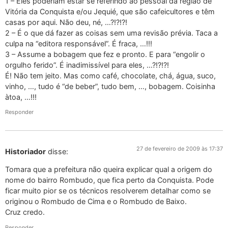
1 – Eles poderiam estar se referindo ao pessoal da região de
Vitória da Conquista e/ou Jequié, que são cafeicultores e têm
casas por aqui. Não deu, né, …?!?!?!
2 – É o que dá fazer as coisas sem uma revisão prévia. Taca a
culpa na “editora responsável”. É fraca, …!!!
3 – Assume a bobagem que fez e pronto. E para “engolir o
orgulho ferido”. É inadimissível para eles, …?!?!?!
É! Não tem jeito. Mas como café, chocolate, chá, água, suco,
vinho, …, tudo é “de beber”, tudo bem, …, bobagem. Coisinha
àtoa, …!!!
Responder
27 de fevereiro de 2009 às 17:37
Historiador
disse:
Tomara que a prefeitura não queira explicar qual a origem do
nome do bairro Rombudo, que fica perto da Conquista. Pode
ficar muito pior se os técnicos resolverem detalhar como se
originou o Rombudo de Cima e o Rombudo de Baixo.
Cruz credo.
Responder