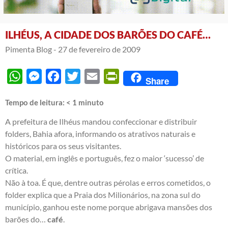
ILHÉUS, A CIDADE DOS BARÕES DO CAFÉ…
Pimenta Blog -
27 de fevereiro de 2009
WhatsApp
Messenger
Facebook
Twitter
Email
PrintFriendly
Share
Tempo de leitura:
< 1
minuto
A prefeitura de Ilhéus mandou confeccionar e distribuir
folders, Bahia afora, informando os atrativos naturais e
históricos para os seus visitantes.
O material, em inglês e português, fez o maior ‘sucesso’ de
crítica.
Não à toa. É que, dentre outras pérolas e erros cometidos, o
folder explica que a Praia dos Milionários, na zona sul do
município, ganhou este nome porque abrigava mansões dos
barões do…
café
.