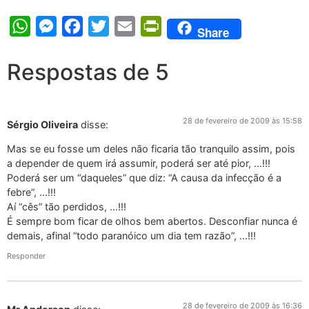
WhatsApp
Messenger
Facebook
Twitter
Email
PrintFriendly
Share
Respostas de 5
28 de fevereiro de 2009 às 15:58
Sérgio Oliveira
disse:
Mas se eu fosse um deles não ficaria tão tranquilo assim, pois
a depender de quem irá assumir, poderá ser até pior, …!!!
Poderá ser um “daqueles” que diz: “A causa da infecção é a
febre”, …!!!
Aí “cês” tão perdidos, …!!!
É sempre bom ficar de olhos bem abertos. Desconfiar nunca é
demais, afinal “todo paranóico um dia tem razão”, …!!!
Responder
28 de fevereiro de 2009 às 16:36