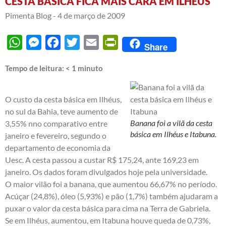
CESTA BÁSICA FICA MAIS CARA EM ILHÉUS
Pimenta Blog -
4 de março de 2009
WhatsApp
Messenger
Facebook
Twitter
Email
PrintFriendly
Share
Tempo de leitura:
< 1
minuto
O custo da cesta básica em Ilhéus,
no sul da Bahia, teve aumento de
Banana foi a vilã da cesta
3,55% nno comparativo entre
básica em Ilhéus e Itabuna.
janeiro e fevereiro, segundo o
departamento de economia da
Uesc. A cesta passou a custar R$ 175,24, ante 169,23 em
janeiro. Os dados foram divulgados hoje pela universidade.
O maior vilão foi a banana, que aumentou 66,67% no período.
Acúçar (24,8%), óleo (5,93%) e pão (1,7%) também ajudaram a
puxar o valor da cesta básica para cima na Terra de Gabriela.
Se em Ilhéus, aumentou, em Itabuna houve queda de 0,73%,