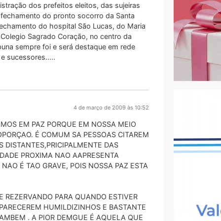
ração dos prefeitos eleitos, das sujeiras
o fechamento do pronto socorro da Santa
fechamento do hospital São Lucas, do Maria
o Colegio Sagrado Coração, no centro da
abuna sempre foi e será destaque em rede
 e sucessores…..
4 de março de 2009 às 10:52
AMOS EM PAZ PORQUE EM NOSSA MEIO
ROPORÇAO. É COMUM SA PESSOAS CITAREM
S DISTANTES,PRICIPALMENTE DAS
IDADE PROXIMA NAO AAPRESENTA
NAO É TAO GRAVE, POIS NOSSA PAZ ESTA
SE REZERVANDO PARA QUANDO ESTIVER
APARECEREM HUMILDIZINHOS E BASTANTE
TAMBEM . A PIOR DEMGUE É AQUELA QUE