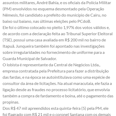
assuntos militares, André Bahia, e os oficiais da Polícia Militar
(PM) envolvidos no esquema desmontado pela
Operação
Nêmesis
, foi candidato a prefeito do município de Cairu, no
baixo sul baiano, nas últimas eleições pelo PCdoB.
Ele foi o último colocado no pleito 1,97% dos votos válidos e,
de acordo com a
declaração
feita ao Tribunal Superior Eleitoral
(TSE), possui uma casa avaliada em R$ 200 mil no bairro de
Itapuã. Junqueira também foi apontado nas investigações
sobre irregularidades no fornecimento de uniforme para a
Guarda Municipal de Salvador.
O lobista é representante da Central de Negócios Ltda.,
empresa contratada pela Prefeitura para fazer a distribuição
das fardas, e na época se autointitulava como uma espécie de
consultor da área de licitações. Na atual maracutaia, ele fazia a
ligação desde as fraudes no processo licitatório, que envolvia
também a compra de fardamento e boina, até o pagamento das
propinas.
Dos R$ 47 mil apreendidos esta quinta-feira (5) pela PM, ele
foi flagrado com R$ 21 mil e o coronel Santana com os demais