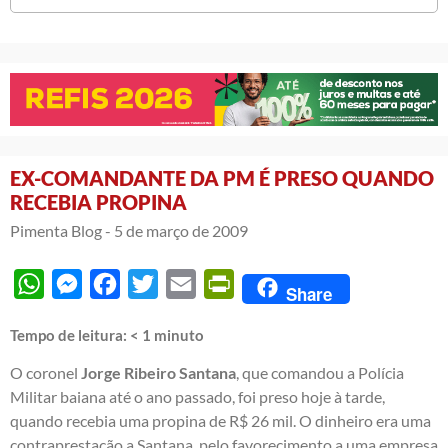
EX-COMANDANTE DA PM É PRESO QUANDO
RECEBIA PROPINA
Pimenta Blog -
5 de março de 2009
WhatsApp
Messenger
Facebook
Twitter
Email
PrintFriendly
Share
Tempo de leitura:
< 1
minuto
O coronel
Jorge Ribeiro Santana
, que comandou a Polícia
Militar baiana até o ano passado, foi preso hoje à tarde,
quando recebia uma propina de R$ 26 mil. O dinheiro era uma
contraprestação a Santana, pelo favorecimento a uma empresa