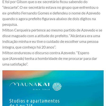
E foi por Gilson que o ex-secretário ficou sabendo do
“descarte”. O ex-secretário estava no grupo que enfrentou o
ex-prefeito Fernando Gomes e defendeu o nome de Azevedo
quando o agora prefeito figurava abaixo de dois dígitos na
pesquisa.
Milton Cerqueira pertence ao mesmo partido de Azevedo e se
disse magoado com a atitude do prefeito. “Alcântara era uma
indicação minha e eu tive o cuidado de escolher uma pessoa
íntegra, que conheço há 20 anos”.
Milton endureceu o discurso contra Azevedo. “Espero
que
(Azevedo)
tenha a hombridade de me procurar para dar
uma satisfação”.