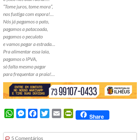
“Tome juros, tome mora”,
nos fustiga com espora!…
Nós já pagamos o pato,
pagamos a patacoada,
pagamos o peculato
e vamos pagar a estrada…
Pra alimentar essa laia,
pagamos o IPVA,
só falta mesmo pagar
para frequentar a praia!…
WhatsApp
Messenger
Facebook
Twitter
Email
PrintFriendly
Share
5 Comentários