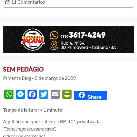
11 Comentários
SEM PEDÁGIO
Pimenta Blog -
5 de março de 2009
WhatsApp
Messenger
Facebook
Twitter
Email
PrintFriendly
Share
Tempo de leitura:
< 1
minuto
Agulhão não quer saber de BR-101 privatizada.
“Tome imposto, tome taxa”,
o fisco nos atarracha!…