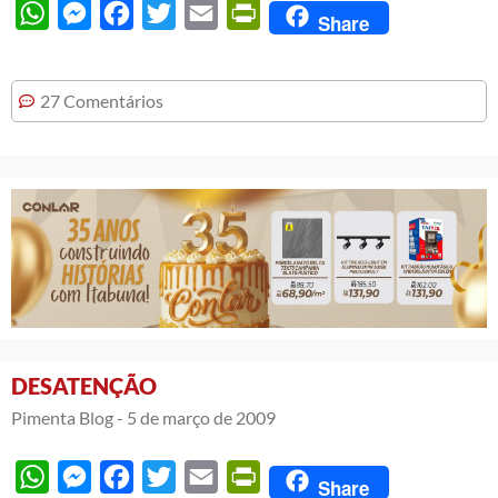
WhatsApp
Messenger
Facebook
Twitter
Email
PrintFriendly
Share
27 Comentários
DESATENÇÃO
Pimenta Blog -
5 de março de 2009
WhatsApp
Messenger
Facebook
Twitter
Email
PrintFriendly
Share