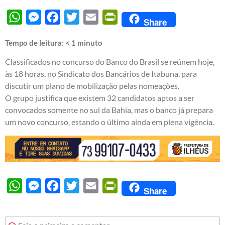
WhatsApp
Messenger
Facebook
Twitter
Email
PrintFriendly
Share
Tempo de leitura:
< 1
minuto
Classificados no concurso do Banco do Brasil se reúnem hoje,
às 18 horas, no Sindicato dos Bancários de Itabuna, para
discutir um plano de mobilização pelas nomeações.
O grupo justifica que existem 32 candidatos aptos a ser
convocados somente no sul da Bahia, mas o banco já prepara
um novo concurso, estando o último ainda em plena vigência.
WhatsApp
Messenger
Facebook
Twitter
Email
PrintFriendly
Share