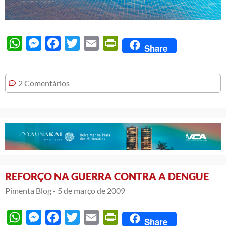
WhatsApp
Messenger
Facebook
Twitter
Email
PrintFriendly
Share
2 Comentários
REFORÇO NA GUERRA CONTRA A DENGUE
Pimenta Blog -
5 de março de 2009
WhatsApp
Messenger
Facebook
Twitter
Email
PrintFriendly
Share