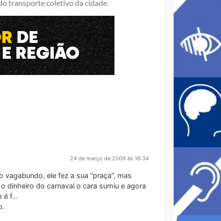
o transporte coletivo da cidade.
24 de março de 2009 às 16:34
 vagabundo, ele fez a sua “praça”, mas
 o dinheiro do carnaval o cara sumiu e agora
 é f…
o.