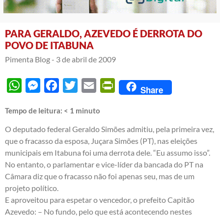
PARA GERALDO, AZEVEDO É DERROTA DO
POVO DE ITABUNA
Pimenta Blog -
3 de abril de 2009
WhatsApp
Messenger
Facebook
Twitter
Email
PrintFriendly
Share
Tempo de leitura:
< 1
minuto
O deputado federal Geraldo Simões admitiu, pela primeira vez,
que o fracasso da esposa, Juçara Simões (PT), nas eleições
municipais em Itabuna foi uma derrota dele. “Eu assumo isso”.
No entanto, o parlamentar e vice-líder da bancada do PT na
Câmara diz que o fracasso não foi apenas seu, mas de um
projeto político.
E aproveitou para espetar o vencedor, o prefeito Capitão
Azevedo: – No fundo, pelo que está acontecendo nestes