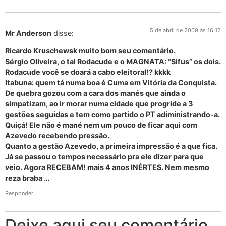
5 de abril de 2009 às 16:12
Mr Anderson
disse:
Ricardo Kruschewsk muito bom seu comentário.
Sérgio Oliveira, o tal Rodacude e o MAGNATA: “Sifus” os dois.
Rodacude você se doará a cabo eleitoral!? kkkk
Itabuna: quem tá numa boa é Cuma em Vitória da Conquista.
De quebra gozou com a cara dos manés que ainda o
simpatizam, ao ir morar numa cidade que progride a 3
gestões seguidas e tem como partido o PT adiministrando-a.
Quiçá! Ele não é mané nem um pouco de ficar aqui com
Azevedo recebendo pressão.
Quanto a gestão Azevedo, a primeira impressão é a que fica.
Já se passou o tempos necessário pra ele dizer para que
veio. Agora RECEBAM! mais 4 anos INÉRTES. Nem mesmo
reza braba …
Responder
Deixe aqui seu comentário