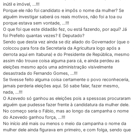
inútil e imóvel, …!!!
Porque ele não foi candidato e impôs o nome da mulher? Se
alguém investigar saberá os reais motivos, não foi a toa ou
porque estava sem vontade, …!!!
O que foi que este didadão fez, ou está fazendo, por aqui? Já
foi Prefeito quantas vezes? E Deputado?
Sendo que desta vez ainda se diz aliado do Governador (que o
colocou para fora da Secretaria da Agricultura logo após a
derrota aqui em Itabuna) e do Presidente de República, mesmo
assim não trouxe coisa alguma para cá, e ainda perdeu as
eleições mesmo após uma administração visivelmente
desastrada do Fernando Gomes, …!!!
Se tivesse feito alguma coisa certamente o povo reconheceria,
jamais perderia eleições aqui. Só sabe falar, fazer mesmo,
nada, …!!!
O Azevedo só ganhou as eleições pois a spessoas procuraram
alguém que pudesse fazer frente à candidatura da mulher dele.
No começo seria o Fábio, mas ao longo da campanha o nome
do Azevedo ganhou força, …!!!
No início até mais ou menos o meio da campanha o nome da
mulher dele ainda figurava em primeiro, e com folga, sendo que