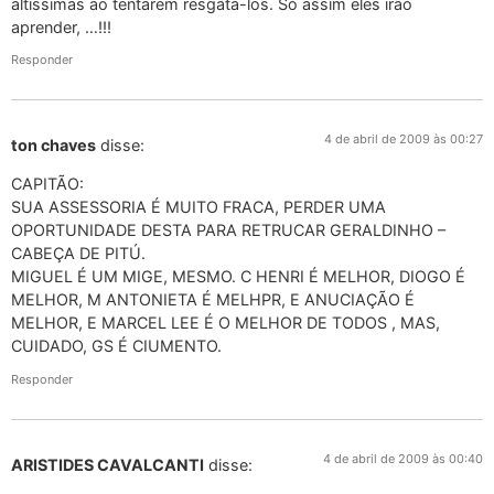
altíssimas ao tentarem resgatá-los. Só assim eles irão
aprender, …!!!
Responder
4 de abril de 2009 às 00:27
ton chaves
disse:
CAPITÃO:
SUA ASSESSORIA É MUITO FRACA, PERDER UMA
OPORTUNIDADE DESTA PARA RETRUCAR GERALDINHO –
CABEÇA DE PITÚ.
MIGUEL É UM MIGE, MESMO. C HENRI É MELHOR, DIOGO É
MELHOR, M ANTONIETA É MELHPR, E ANUCIAÇÃO É
MELHOR, E MARCEL LEE É O MELHOR DE TODOS , MAS,
CUIDADO, GS É CIUMENTO.
Responder
4 de abril de 2009 às 00:40
ARISTIDES CAVALCANTI
disse: