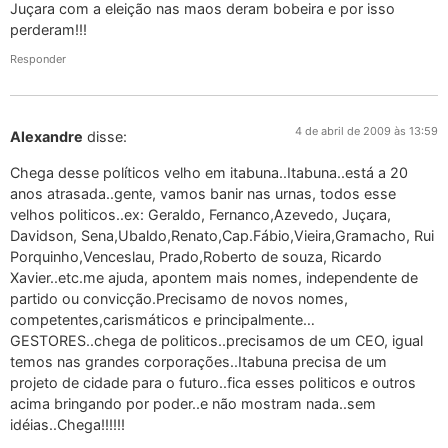
Juçara com a eleição nas maos deram bobeira e por isso
perderam!!!
Responder
4 de abril de 2009 às 13:59
Alexandre
disse:
Chega desse políticos velho em itabuna..Itabuna..está a 20
anos atrasada..gente, vamos banir nas urnas, todos esse
velhos politicos..ex: Geraldo, Fernanco,Azevedo, Juçara,
Davidson, Sena,Ubaldo,Renato,Cap.Fábio,Vieira,Gramacho, Rui
Porquinho,Venceslau, Prado,Roberto de souza, Ricardo
Xavier..etc.me ajuda, apontem mais nomes, independente de
partido ou convicção.Precisamo de novos nomes,
competentes,carismáticos e principalmente…
GESTORES..chega de politicos..precisamos de um CEO, igual
temos nas grandes corporações..Itabuna precisa de um
projeto de cidade para o futuro..fica esses politicos e outros
acima bringando por poder..e não mostram nada..sem
idéias..Chega!!!!!!