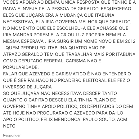
VOCES APOIAR AO DEM?A UNICA RESPOSTA QUE TENHO É A
RAIVA E INVEJA PELA PESSOA DE GERALDO. ESQUECERAO
ELES QUE JUÇARA ERA A MUDANÇA QUE ITABUNA
NECESSITAVA, ELA IRIA GOVERNA MELHOR QUE GERALDO,
NO MOMENTO QUE ELE ESCOLHEU-A ELE ACHASSE QUE
IRIA MANDAR POREM ELA CRIOU LUZ PROPRIA NEM ELA
MESMA ESPERAVA . IRIA SURGIR UM NOME NOVO E EM 2012
. QUEM PERDEU FOI ITABUNA QUATRO ANO DE
ATRAZO.GERALDO TEM QUE TRABALHAR MAIS POR ITABUNA
COMO DEPUTADO FEDERAL. CARISMA NAO E
POPULARIDADE.
FALAR QUE AZEVEDO É CARISMATICO É NAO ENTENDER O
QUE É SER PALHAÇO NO PICADEIRO ELEITORAL ELE FEZ O
INVERSSO DE JUÇARA
SO QUE JUÇARA NAO NECESSITAVA DESCER TANTO
QUANTO O CAPITAO DESCEU ELA TINHA PLANO DE
GOVERNO TINHA APOIO POLITICO, OS DEPUTADOS DO DEM
ATE HOJE NAO PROCURARAO O AZEVEDO PARA DA-LO
APOIO POLITICO, FELIX MENDONCA, PAULO SOUTO, ACM
NETO
Responder