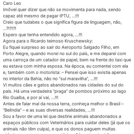
Caro Leo
Imõvel quer dizer que não se movimenta para nada, sendo
capaz até mesmo de pagar IPTU, …!!!
Creio que tudabes o que significa figura de linguagem, não,
…?!?!?!
Espero que tenha entendido agora, …!!!
Agora para o Ricardo teimoso Kruschewsky:
Eu fiquei surpreso ao sair do Aeroporto Salgado Filho, em
Porto Alegre, quando morei no sul do país, e me deparei com
uma carroça de um catador de papel, bem na frente do taxi que
eu estava com minha esposa. Na época, eu comentei com ela
e, também com o motorista: – Pensei que isso existia apenas
no interior da Bahia, não no “sul maravilha”, …!!!
Vi muitos cães e gatos abandonados nas cidades do sul do
país. Há uma verdadeira “praga” de pombos próximo ao lago
Rio Guaíba, e por aí vai, …!!!
Antes de falar mal da nossa terra, conheça melhor o Brasil –
“BelIndia” – e as suas diversas realidades, …!!!
Sou a favor de uma lei que destine animais abandonados a
espaços públicos com Veterinários para cuidar deles (já que os
animais não têm culpa), e que os donos paguem multas