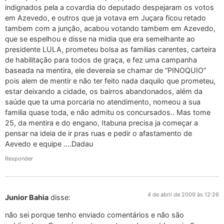
indignados pela a covardia do deputado despejaram os votos
em Azevedo, e outros que ja votava em Juçara ficou retado
tambem com a junção, acabou votando tambem em Azevedo,
que se espelhou e disse na midia que era semelhante ao
presidente LULA, prometeu bolsa as familias carentes, carteira
de habilitação para todos de graça, e fez uma campanha
baseada na mentira, ele devereia se chamar de “PINOQUIO”
pois alem de mentir e não ter feito nada daquilo que prometeu,
estar deixando a cidade, os bairros abandonados, além da
saúde que ta uma porcaria no atendimento, nomeou a sua
familia quase toda, e não admitu os concursados.. Mas tome
25, da mentira e do engano, Itabuna precisa ja começar a
pensar na ideia de ir pras ruas e pedir o afastamento de
Aevedo e equipe ….Dadau
Responder
4 de abril de 2009 às 12:26
Junior Bahia
disse:
não sei porque tenho enviado comentários e não são