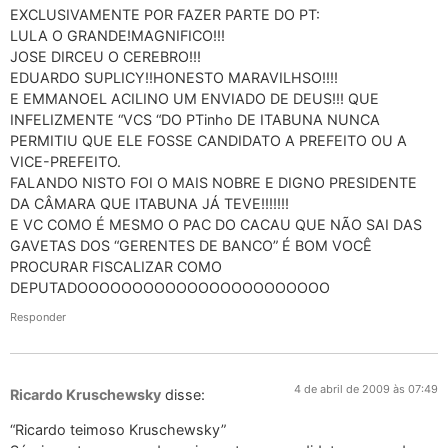
EXCLUSIVAMENTE POR FAZER PARTE DO PT:
LULA O GRANDE!MAGNIFICO!!!
JOSE DIRCEU O CEREBRO!!!
EDUARDO SUPLICY!!HONESTO MARAVILHSO!!!!
E EMMANOEL ACILINO UM ENVIADO DE DEUS!!! QUE
INFELIZMENTE “VCS “DO PTinho DE ITABUNA NUNCA
PERMITIU QUE ELE FOSSE CANDIDATO A PREFEITO OU A
VICE-PREFEITO.
FALANDO NISTO FOI O MAIS NOBRE E DIGNO PRESIDENTE
DA CÂMARA QUE ITABUNA JÁ TEVE!!!!!!!
E VC COMO É MESMO O PAC DO CACAU QUE NÃO SAI DAS
GAVETAS DOS “GERENTES DE BANCO” É BOM VOCÊ
PROCURAR FISCALIZAR COMO
DEPUTADOOOOOOOOOOOOOOOOOOOOOOO
Responder
4 de abril de 2009 às 07:49
Ricardo Kruschewsky
disse:
“Ricardo teimoso Kruschewsky”