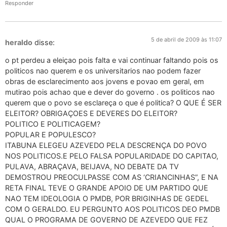
Responder
5 de abril de 2009 às 11:07
heraldo
disse:
o pt perdeu a eleiçao pois falta e vai continuar faltando pois os
politicos nao querem e os universitarios nao podem fazer
obras de esclarecimento aos jovens e povao em geral, em
mutirao pois achao que e dever do governo . os politicos nao
querem que o povo se esclareça o que é politica? O QUE É SER
ELEITOR? OBRIGAÇOES E DEVERES DO ELEITOR?
POLITICO E POLITICAGEM?
POPULAR E POPULESCO?
ITABUNA ELEGEU AZEVEDO PELA DESCRENÇA DO POVO
NOS POLITICOS.E PELO FALSA POPULARIDADE DO CAPITAO,
PULAVA, ABRAÇAVA, BEIJAVA, NO DEBATE DA TV
DEMOSTROU PREOCULPASSE COM AS ‘CRIANCINHAS”, E NA
RETA FINAL TEVE O GRANDE APOIO DE UM PARTIDO QUE
NAO TEM IDEOLOGIA O PMDB, POR BRIGINHAS DE GEDEL
COM O GERALDO. EU PERGUNTO AOS POLITICOS DEO PMDB
QUAL O PROGRAMA DE GOVERNO DE AZEVEDO QUE FEZ