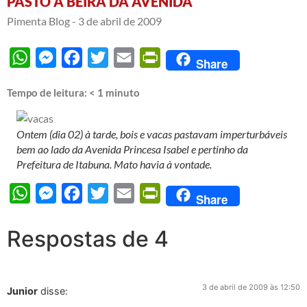
PASTO À BEIRA DA AVENIDA
Pimenta Blog -
3 de abril de 2009
WhatsApp
Messenger
Facebook
Twitter
Email
PrintFriendly
Share
Tempo de leitura:
< 1
minuto
Ontem (dia 02) à tarde, bois e vacas pastavam imperturbáveis
bem ao lado da Avenida Princesa Isabel e pertinho da
Prefeitura de Itabuna. Mato havia à vontade.
WhatsApp
Messenger
Facebook
Twitter
Email
PrintFriendly
Share
Respostas de 4
3 de abril de 2009 às 12:50
Junior
disse: