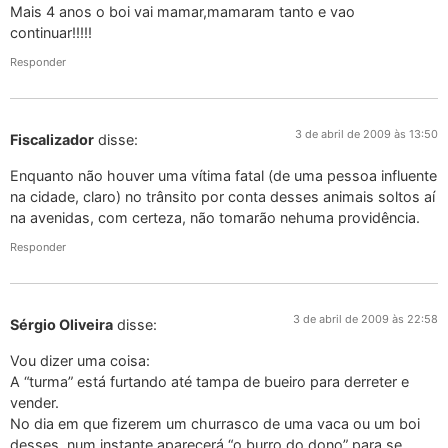
Mais 4 anos o boi vai mamar,mamaram tanto e vao
continuar!!!!!
Responder
3 de abril de 2009 às 13:50
Fiscalizador
disse:
Enquanto não houver uma vítima fatal (de uma pessoa influente
na cidade, claro) no trânsito por conta desses animais soltos aí
na avenidas, com certeza, não tomarão nehuma providência.
Responder
3 de abril de 2009 às 22:58
Sérgio Oliveira
disse:
Vou dizer uma coisa:
A “turma” está furtando até tampa de bueiro para derreter e
vender.
No dia em que fizerem um churrasco de uma vaca ou um boi
desses, num instante aparecerá “o burro do dono” para se