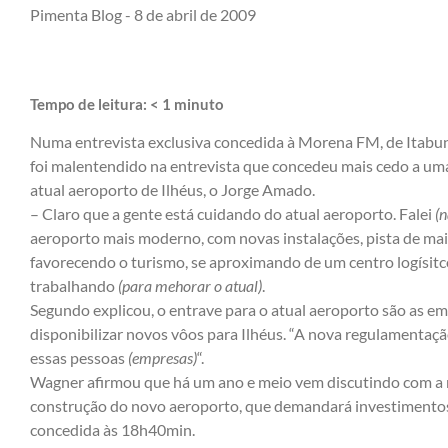
Pimenta Blog -
8 de abril de 2009
Tempo de leitura:
< 1
minuto
Numa entrevista exclusiva concedida à Morena FM, de Itabu
foi malentendido na
entrevista que concedeu mais cedo a uma
atual aeroporto de Ilhéus, o Jorge Amado.
– Claro que a gente está cuidando do atual aeroporto. Falei
(n
aeroporto mais moderno, com novas instalações, pista de maior
favorecendo o turismo, se aproximando de um centro logísit
trabalhando
(para mehorar o atual)
.
Segundo explicou, o entrave para o atual aeroporto são as em
disponibilizar novos vôos para Ilhéus. “A nova regulamenta
essas pessoas
(empresas)
“.
Wagner afirmou que há um ano e meio vem discutindo com a mi
construção do novo aeroporto, que demandará investimentos 
concedida às 18h40min.