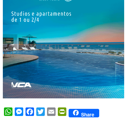
WhatsApp
Messenger
Facebook
Twitter
Email
PrintFriendly
Share