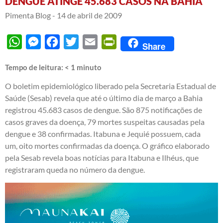
DENGUE ATINGE 45.683 CASOS NA BAHIA
Pimenta Blog -
14 de abril de 2009
WhatsApp
Messenger
Facebook
Twitter
Email
PrintFriendly
Share
Tempo de leitura:
< 1
minuto
O boletim epidemiológico liberado pela Secretaria Estadual de
Saúde (Sesab) revela que até o último dia de março a Bahia
registrou 45.683 casos de dengue. São 875 notificações de
casos graves da doença, 79 mortes suspeitas causadas pela
dengue e 38 confirmadas. Itabuna e Jequié possuem, cada
um, oito mortes confirmadas da doença. O gráfico elaborado
pela Sesab revela boas notícias para Itabuna e Ilhéus, que
registraram queda no número da dengue.