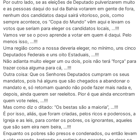
Por outro lado, se as eleições de Deputado pulverizarem muito
e as pessoas daqui do sul da Bahia votarem em gente de fora,
nenhum dos candidatos daqui sairá vitorioso, pois, como
sempre acontece, os “Copa do Mundo” vêm aqui e levam os
votos que seriam para eleger os candidatos locais, …!!!
Vamos ver se o povo aprende a votar em quem é daqui. Pelo
menos isso, …!!!
Uma região como a nossa deveria eleger, no mínimo, uns cinco
Deputados Federais e uns oito Estaduais, …!!!
Não adianta muito eleger um ou dois, pois não terá “força” para
trazer coisa alguma para cá, …!!!
Outra coisa: Que os Senhores Deputados cumpram os seus
mandatos, pois há alguns que são chegados a abandonar o
mandato e, só retomam quando não pode fazer mais nada e,
depois, ainda querem ser reeleitos. Pior é que ainda encontram
quem vote neles, …!!!
Mas como diz o ditado: “Os bestas são a maioria”, …!!!
É por isso, aliás, que foram criadas, pelos ricos e poderosos, a
Igreja e as leis, para conter os pobres, os ignorantes, aqueles
que são sem eira nem beira, …!!!
Enquanto os pobres são presos e condenados, ou então levam
a vida rezando, tentando se redimir dos pecados, os ricos se