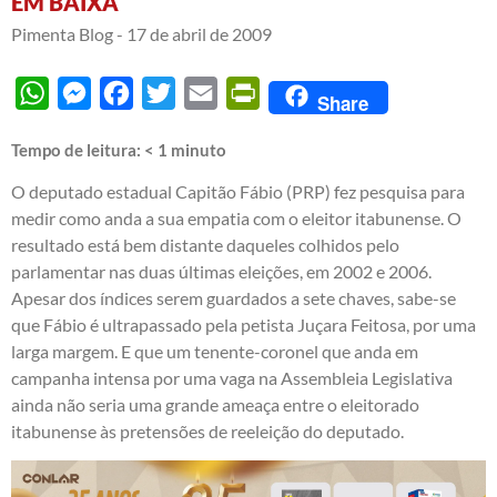
EM BAIXA
Pimenta Blog -
17 de abril de 2009
WhatsApp
Messenger
Facebook
Twitter
Email
PrintFriendly
Share
Tempo de leitura:
< 1
minuto
O deputado estadual Capitão Fábio (PRP) fez pesquisa para
medir como anda a sua empatia com o eleitor itabunense. O
resultado está bem distante daqueles colhidos pelo
parlamentar nas duas últimas eleições, em 2002 e 2006.
Apesar dos índices serem guardados a sete chaves, sabe-se
que Fábio é ultrapassado pela petista Juçara Feitosa, por uma
larga margem. E que um tenente-coronel que anda em
campanha intensa por uma vaga na Assembleia Legislativa
ainda não seria uma grande ameaça entre o eleitorado
itabunense às pretensões de reeleição do deputado.