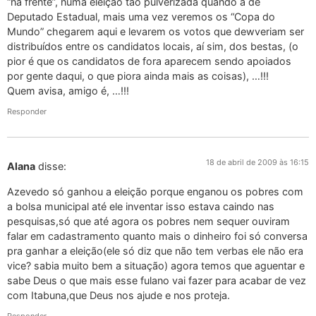
“na frente”, numa eleição tão pulverizada quando a de
Deputado Estadual, mais uma vez veremos os “Copa do
Mundo” chegarem aqui e levarem os votos que dewveriam ser
distribuídos entre os candidatos locais, aí sim, dos bestas, (o
pior é que os candidatos de fora aparecem sendo apoiados
por gente daqui, o que piora ainda mais as coisas), …!!!
Quem avisa, amigo é, …!!!
Responder
18 de abril de 2009 às 16:15
Alana
disse:
Azevedo só ganhou a eleição porque enganou os pobres com
a bolsa municipal até ele inventar isso estava caindo nas
pesquisas,só que até agora os pobres nem sequer ouviram
falar em cadastramento quanto mais o dinheiro foi só conversa
pra ganhar a eleição(ele só diz que não tem verbas ele não era
vice? sabia muito bem a situação) agora temos que aguentar e
sabe Deus o que mais esse fulano vai fazer para acabar de vez
com Itabuna,que Deus nos ajude e nos proteja.