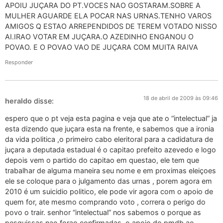
APOIU JUÇARA DO PT.VOCES NAO GOSTARAM.SOBRE A
MULHER AGUARDE ELA POCAR NAS URNAS.TENHO VAROS
AMIGOS Q ESTAO ARREPENDIDOS DE TEREM VOTADO NISSO
AI.IRAO VOTAR EM JUÇARA.O AZEDINHO ENGANOU O
POVAO. E O POVAO VAO DE JUÇARA COM MUITA RAIVA
Responder
18 de abril de 2009 às 09:46
heraldo
disse:
espero que o pt veja esta pagina e veja que ate o “intelectual” ja
esta dizendo que juçara esta na frente, e sabemos que a ironia
da vida politica ,o primeiro cabo eleritoral para a cadidatura de
juçara a deputada estadual é o capitao prefeito azevedo e logo
depois vem o partido do capitao em questao, ele tem que
trabalhar de alguma maneira seu nome e em proximas eleiçoes
ele se coloque para o julgamento das urnas , porem agora em
2010 é um suicidio politico, ele pode vir agora com o apoio de
quem for, ate mesmo comprando voto , correra o perigo do
povo o trair. senhor “intelectual” nos sabemos o porque as
pesquissas nao forao confirmadas. o apoio do pmdb ao