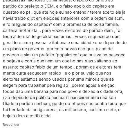
partido do prefeito o DEM, e o falso apoio do capitao em
questao ao pt , que ate hoje eu nao entendir terem aceito ele ja
havia traido o pt em eleiçoes anteriores com a ordem de acm,
e “o meguer do capitao?” com a promessa de bolsa familia,
carteira motorista, . para voces eleitores do partido dem , foi
linda a derota de geraldo nas urnas , voces esquecerao que
geraldo e uma pessoa. e itabuna e uma cidade que depende de
um plano de governo, porem o povao nao quis plano de
governo e sim um prefeito “populesco” que pulava no pescoço
e beijava e corria que nem um coelho nas ruas.valtando ao
assunto capitao fabio de um tempo . porem os eleitores tem
mente curta esquecem rapido , e o pior eu vejo que nos
eleitores estamos sendo usados por uma minoria que se
elegem para trabalhar pela regiao , porem apois a eleiçao
todos dao uma banana para nos povo e deixao a cidade orfa,
nao dependo de politico nenhum financeiramente nao sou
filiado a partido nenhum, gosto do pt pois sou contra tudo que
foi herdado da antiga arena, os militarismo, carlismo e etc, e
hoje o dem e psdb e etc.
Responder