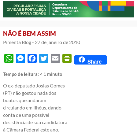
NÃO É BEM ASSIM
Pimenta Blog -
27 de janeiro de 2010
WhatsApp
Messenger
Facebook
Twitter
Email
PrintFriendly
Share
Tempo de leitura:
< 1
minuto
O ex-deputado Josias Gomes
(PT) não gostou nada dos
boatos que andaram
circulando em Ilhéus, dando
conta de uma possível
desistência de sua candidatura
à Câmara Federal este ano.