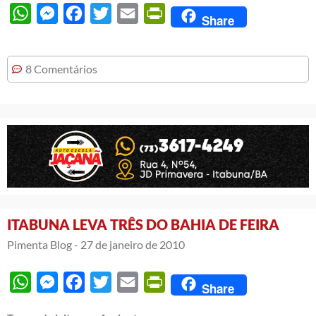
WhatsApp
Messenger
Facebook
Twitter
Email
PrintFriendly
Share
8 Comentários
ITABUNA LEVA TRÊS DO BAHIA DE FEIRA
Pimenta Blog -
27 de janeiro de 2010
WhatsApp
Messenger
Facebook
Twitter
Email
PrintFriendly
Share