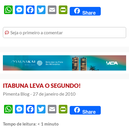
WhatsApp
Messenger
Facebook
Twitter
Email
PrintFriendly
Share
Seja o primeiro a comentar
ITABUNA LEVA O SEGUNDO!
Pimenta Blog -
27 de janeiro de 2010
WhatsApp
Messenger
Facebook
Twitter
Email
PrintFriendly
Share
Tempo de leitura:
< 1
minuto