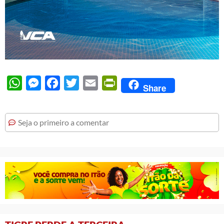
WhatsApp
Messenger
Facebook
Twitter
Email
PrintFriendly
Share
Seja o primeiro a comentar