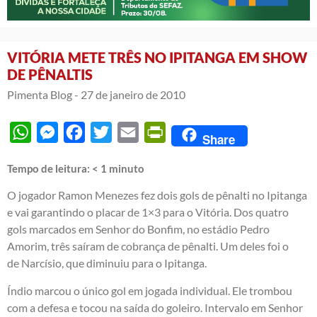
VITÓRIA METE TRÊS NO IPITANGA EM SHOW
DE PÊNALTIS
Pimenta Blog -
27 de janeiro de 2010
WhatsApp
Messenger
Facebook
Twitter
Email
PrintFriendly
Share
Tempo de leitura:
< 1
minuto
O jogador Ramon Menezes fez dois gols de pênalti no Ipitanga
e vai garantindo o placar de 1×3 para o Vitória. Dos quatro
gols marcados em Senhor do Bonfim, no estádio Pedro
Amorim, três saíram de cobrança de pênalti. Um deles foi o
de Narcísio, que diminuiu para o Ipitanga.
Índio marcou o único gol em jogada individual. Ele trombou
com a defesa e tocou na saída do goleiro. Intervalo em Senhor