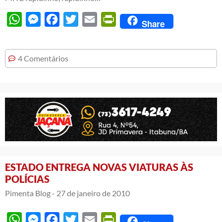
WhatsApp
Messenger
Facebook
Twitter
Email
PrintFriendly
Share
4 Comentários
ESTADO ENTREGA NOVAS VIATURAS ÀS
POLÍCIAS
Pimenta Blog -
27 de janeiro de 2010
WhatsApp
Messenger
Facebook
Twitter
Email
PrintFriendly