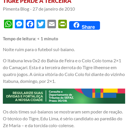
TIGRE PERDE A TERCEIRA
Pimenta Blog -
27 de janeiro de 2010
WhatsApp
Messenger
Facebook
Twitter
Email
PrintFriendly
Share
Tempo de leitura:
< 1
minuto
Noite ruim para o futebol sul-baiano.
O Itabuna leva 0x2 do Bahia de Feira e o Colo Colo toma 2×1
do Camaçari. Esta é a terceira derrota do Tigre ilheense em
quatro jogos. A única vitória do Colo Colo foi diante do vizinho
Itabuna, domingo, por 2×1.
Os dois times sul-baianos se mostraram sem poder de reação.
O técnico do Tigre, Edu Lima, é sério candidato ao paredão do
Zé Maria – e da torcida colo-colense.