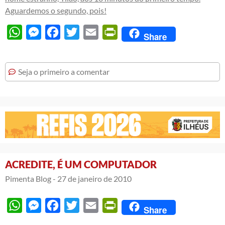
Aguardemos o segundo, pois!
WhatsApp
Messenger
Facebook
Twitter
Email
PrintFriendly
Share
Seja o primeiro a comentar
ACREDITE, É UM COMPUTADOR
Pimenta Blog -
27 de janeiro de 2010
WhatsApp
Messenger
Facebook
Twitter
Email
PrintFriendly
Share