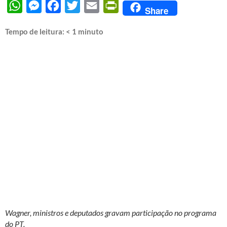
WhatsApp
Messenger
Facebook
Twitter
Email
PrintFriendly
Share
Tempo de leitura:
< 1
minuto
Wagner, ministros e deputados gravam participação no programa
do PT.