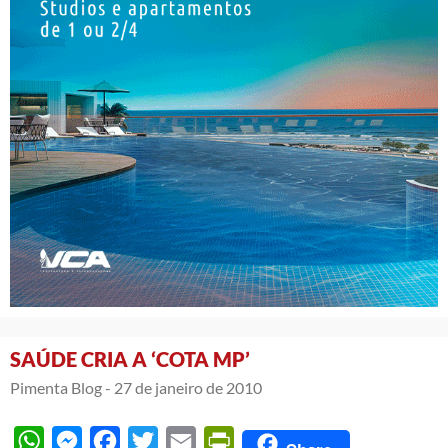
SAÚDE CRIA A ‘COTA MP’
Pimenta Blog -
27 de janeiro de 2010
WhatsApp
Messenger
Facebook
Twitter
Email
PrintFriendly