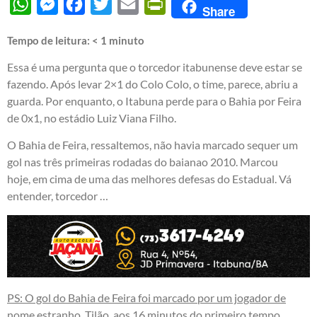
WhatsApp
Messenger
Facebook
Twitter
Email
PrintFriendly
Share
Tempo de leitura:
< 1
minuto
Essa é uma pergunta que o torcedor itabunense deve estar se
fazendo. Após levar 2×1 do Colo Colo, o time, parece, abriu a
guarda. Por enquanto, o Itabuna perde para o Bahia por Feira
de 0x1, no estádio Luiz Viana Filho.
O Bahia de Feira, ressaltemos, não havia marcado sequer um
gol nas três primeiras rodadas do baianao 2010. Marcou
hoje, em cima de uma das melhores defesas do Estadual. Vá
entender, torcedor …
PS: O gol do Bahia de Feira foi marcado por um jogador de
nome estranho, Tilão, aos 16 minutos do primeiro tempo.