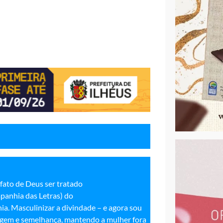
 fato de Deus ser tratado
anhia das Letras) do
ia. Masculinizar a divindade – e agora sou
magem e semelhança, mantendo a mulher fora