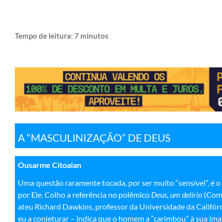
Tempo de leitura:
7
minutos
A “MASCULINIZAÇÃO” DE DEUS
Ousarme Citoaian
Uma questão raramente tocada, por ser muito “sensível”, é o
por Ele. Colho a referência no polêmico
Deus, um delírio
(Comp
ateu Richard Dawkins, professor da Universidade da Califórn
eu a conjeturar – indica que o homem a “carimbou” à sua i