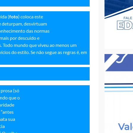
ida (
foto
) coloca este
ue deturpam, desvirtuam
sconhecimento das normas
 mais por descuido e
es. Todo mundo que viveu ao menos um
ícios do estilo. Se não segue as regras é, em
 prosa (só
bendo que o
oridade
o “antes
mata sua
cia