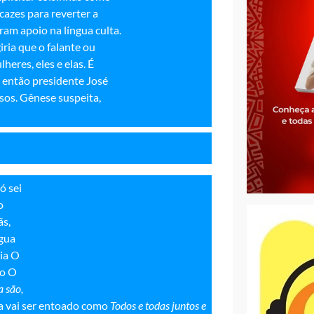
cazes para reverter a
ram apoio na língua culta.
ria que o falante ou
eres, eles e elas. É
 então presidente José
rsos. Gênese suspeita,
ó sei
o
ãs,
ngua
ria O
no O
a são,
ira vai ser entoado como
Todos e todas juntos e