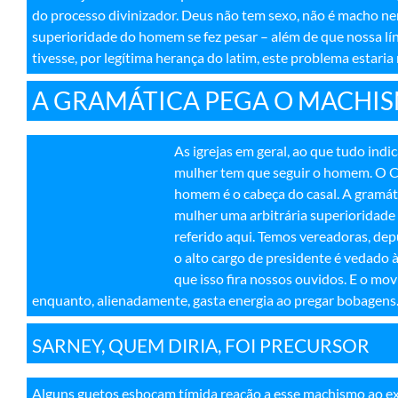
do processo divinizador. Deus não tem sexo, não é macho nem
superioridade do homem se fez pesar – além de que nossa lín
tivesse, por legítima herança do latim, este problema estaria
A GRAMÁTICA PEGA O MACHI
As igrejas em geral, ao que tudo ind
mulher tem que seguir o homem. O Có
homem é o cabeça do casal. A gramát
mulher uma arbitrária superioridade m
referido aqui. Temos vereadoras, depu
o alto cargo de presidente é vedado à
que isso fira nossos ouvidos. E o mo
enquanto, alienadamente, gasta energia ao pregar bobagens
SARNEY, QUEM DIRIA, FOI PRECURSOR
Alguns guetos esboçam tímida reação a esse machismo ao ex