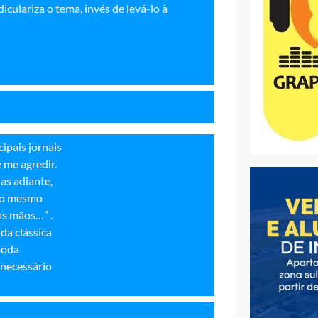
iculariza o tema, invés de levá-lo à
ipais jornais
 me agredir.
as adiante,
 do mesmo
das mãos…” .
da clássica
moda
 necessário