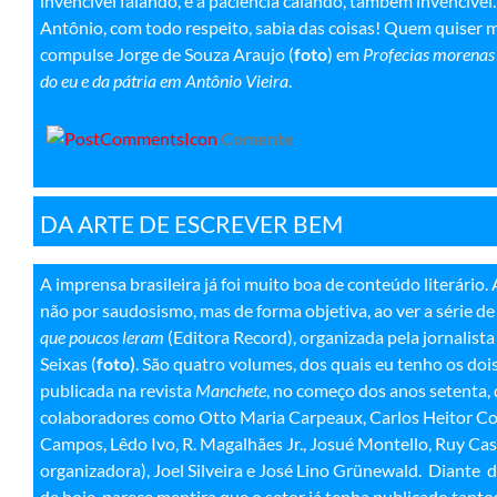
invencível falando, e a paciência calando, também invencível.
Antônio, com todo respeito, sabia das coisas! Quem quiser m
compulse Jorge de Souza Araujo (
foto
) em
Profecias morenas 
do eu e da pátria em Antônio Vieira
.
Comente
DA ARTE DE ESCREVER BEM
A imprensa brasileira já foi muito boa de conteúdo literário
não por saudosismo, mas de forma objetiva, ao ver a série de
que poucos leram
(Editora Record), organizada pela jornalista
Seixas (
foto)
. São quatro volumes, dos quais eu tenho os dois
publicada na revista
Manchete
, no começo dos anos setenta, 
colaboradores como Otto Maria Carpeaux, Carlos Heitor C
Campos, Lêdo Ivo, R. Magalhães Jr., Josué Montello, Ruy Ca
organizadora), Joel Silveira e José Lino Grünewald. Diante d
de hoje, parece mentira que o setor já tenha publicado tantos