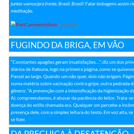
juntas vamos/pra frente, Brasil, Brasil!
Falar bobagens assim rid
meditação
.
Comente
FUGINDO DA BRIGA, EM VÃO
“Constantes apagões geram insatisfações…”, diz um dos princ
diários de Itabuna, logo na primeira página, como se quisesse
Passei ao largo. Quando um não quer, dois não brigam. Págin
numa matéria sobre vacinação contra gripe, outra pedrada
gênero: “A prevenção com a intensificação da higienização 
Aí, compreendamos, é abusar da paciência do leitor. Trata-se 
doença do estilo chamada
eco
. Qualquer um percebe a incô
presença dele, com a simples leitura do texto. Em voz alta, se
se fizer.
DA PREGUIÇA À DESATENÇÃO