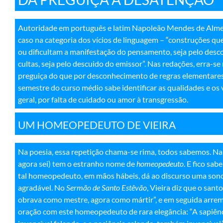
Autoridade em português e latim Napoleão Mendes de Alme
caso na categoria dos vícios de linguagem – “construções q
ou dificultam a manifestação do pensamento, seja pelo de
cultas, seja pelo descuido do emissor”. Nas redações, erra-se
preguiça do que por desconhecimento de regras elementar
semestre do curso médio sabe identificar as qualidades e os v
geral, por falta de cuidado ou amor à transgressão
.
UM HOMEOPEDEUTO DE VIEIRA
Na poesia, essa repetição chama-se rima, todos sabemos. Na
agora sei) tem o estranho nome de
homeopedeuto
. E fico sa
tal homeopedeuto, em mãos hábeis, dá ao discurso uma son
agradável. No
Sermão de Santo Estêvão
, Vieira diz que o sant
obrava como mestre, agora como mártir”, e em seguida arre
oração com este homeopedeuto de rara elegância: “A sapiên