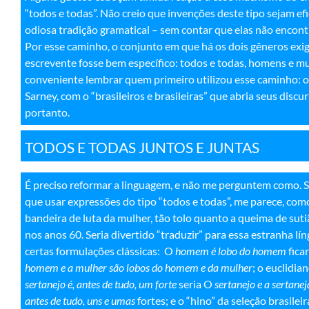
“todos e todas”. Não creio que invenções deste tipo sejam efi
odiosa tradição gramatical – sem contar que elas não encont
Por esse caminho, o conjunto em que há os dois gêneros exigi
escrevente fosse bem específico: todos e todas, homens e mulh
conveniente lembrar quem primeiro utilizou esse caminho: o
Sarney, com o “brasileiros e brasileiras” que abria seus discu
portanto
.
TODOS E TODAS JUNTOS E JUNTAS
É preciso reformar a linguagem, e não me perguntem como. S
que usar expressões do tipo “todos e todas”, me parece, com
bandeira de luta da mulher, tão tolo quanto a queima de suti
nos anos 60. Seria divertido “traduzir” para essa estranha lí
certas formulações clássicas: O
homem é lobo do homem
fica
homem e a mulher são lobos do homem e da mulher
; o euclidia
sertanejo é, antes de tudo, um forte
seria O
sertanejo e a sertanej
antes de tudo, uns e umas
fortes; e o “hino” da seleção brasile