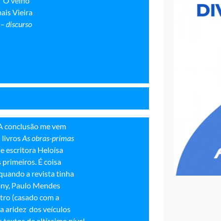
” O velho
ais Vieira
– discurso
. A conclusão me vem
 livros
As obras-primas
 e escritora Heloísa
 primeiros. É coisa
quando a revista tinha
ony, Paulo Mendes
stro (casado com a
a aridez dos veículos
 textos de altíssimo nível
.