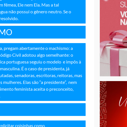
 fêmea, Ele nem Ela. Mas a tal
gua não possui o gênero neutro. Se o
 resolvido
.
SMO
ica, pregam abertamente o machismo: a
digo Civil adotou algo semelhante: o
ica portuguesa seguiu o modelo e impôs à
asculina. É o caso de presidenta, já
tadas, senadoras, escritoras, reitoras, mas
s mulheres. Elas são “a presidente”, nem
vimento feminista aceita o preconceito,
.
plicitar coisinhas como