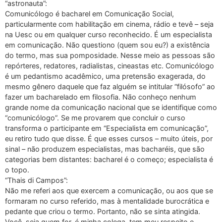
“astronauta”:
Comunicólogo é bacharel em Comunicação Social,
particularmente com habilitação em cinema, rádio e tevê – seja
na Uesc ou em qualquer curso reconhecido. É um especialista
em comunicação. Não questiono (quem sou eu?) a existência
do termo, mas sua pomposidade. Nesse meio as pessoas são
repórteres, redatores, radialistas, cineastas etc. Comunicólogo
é um pedantismo acadêmico, uma pretensão exagerada, do
mesmo gênero daquele que faz alguém se intitular “filósofo” ao
fazer um bacharelado em filosofia. Não conheço nenhum
grande nome da comunicação nacional que se identifique como
“comunicólogo”. Se me provarem que concluir o curso
transforma o participante em “Especialista em comunicação”,
eu retiro tudo que disse. É que esses cursos – muito úteis, por
sinal – não produzem especialistas, mas bacharéis, que são
categorias bem distantes: bacharel é o começo; especialista é
o topo.
“Thais di Campos”:
Não me referi aos que exercem a comunicação, ou aos que se
formaram no curso referido, mas à mentalidade burocrática e
pedante que criou o termo. Portanto, não se sinta atingida.
Você, seja quem for, é minha colega, tem meu respeito e