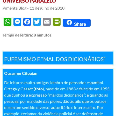
UNIVERSO PARALELO
Pimenta Blog -
11 de julho de 2010
WhatsApp
Messenger
Facebook
Twitter
Email
PrintFriendly
Share
Tempo de leitura:
8
minutos
—
EUFEMISMO E “MAL DOS DICIONÁRIOS”
Ousarme Citoaian
De leituras muito antigas, lembro do pensador espanhol
Ortega y Gasset (
foto
), nascido em 1883 e falecido em 1955,
que cunhou a expressão “mal dos dicionários”: é quando as
pessoas, por maldade das piores, dão àquilo que os outros
dizem um sentido diverso, autoritário e interesseiro. Por
exemplo: reclamar da violência policial é ser defensor de