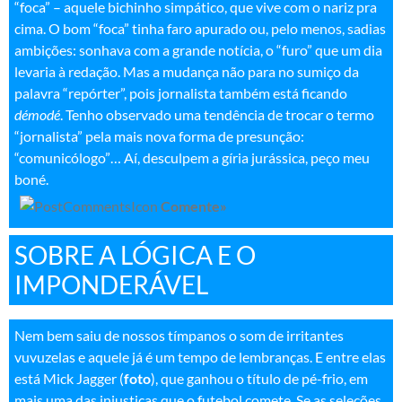
“foca” – aquele bichinho simpático, que vive com o nariz pra
cima. O bom “foca” tinha faro apurado ou, pelo menos, sadias
ambições: sonhava com a grande notícia, o “furo” que um dia
levaria à redação. Mas a mudança não para no sumiço da
palavra “repórter”, pois jornalista também está ficando
démodé
. Tenho observado uma tendência de trocar o termo
“jornalista” pela mais nova forma de presunção:
“comunicólogo”… Aí, desculpem a gíria jurássica, peço meu
boné.
Comente»
SOBRE A LÓGICA E O
IMPONDERÁVEL
Nem bem saiu de nossos tímpanos o som de irritantes
vuvuzelas e aquele já é um tempo de lembranças. E entre elas
está Mick Jagger (
foto
), que ganhou o título de pé-frio, em
mais uma das injustiças que o futebol comete. Se as seleções