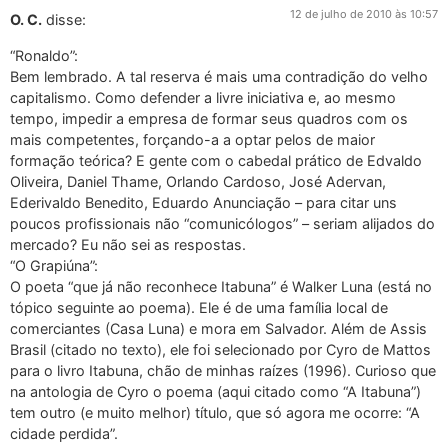
12 de julho de 2010 às 10:57
O. C.
disse:
“Ronaldo”:
Bem lembrado. A tal reserva é mais uma contradição do velho
capitalismo. Como defender a livre iniciativa e, ao mesmo
tempo, impedir a empresa de formar seus quadros com os
mais competentes, forçando-a a optar pelos de maior
formação teórica? E gente com o cabedal prático de Edvaldo
Oliveira, Daniel Thame, Orlando Cardoso, José Adervan,
Ederivaldo Benedito, Eduardo Anunciação – para citar uns
poucos profissionais não “comunicólogos” – seriam alijados do
mercado? Eu não sei as respostas.
“O Grapiúna”:
O poeta “que já não reconhece Itabuna” é Walker Luna (está no
tópico seguinte ao poema). Ele é de uma família local de
comerciantes (Casa Luna) e mora em Salvador. Além de Assis
Brasil (citado no texto), ele foi selecionado por Cyro de Mattos
para o livro Itabuna, chão de minhas raízes (1996). Curioso que
na antologia de Cyro o poema (aqui citado como “A Itabuna”)
tem outro (e muito melhor) título, que só agora me ocorre: “A
cidade perdida”.