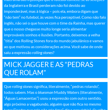
da Inglaterra e Brasil perderam não foi devido ao
imponderável, mas à lógica – pois ela, embora digam que
“não tem” no futebol, às vezes fica perceptível. Como não falo
inglês, não sei o que houve com o time da Rainha, mas querer
que o nosso chegasse muito longe seria alimentar
improváveis sonhos e ilusões. Portanto, deixemos a velha
“titia” dos Rolling Stones fora do mundo jabulânico e vamos
ao que motivou as considerações acima. Você sabe de onde
saiu a expressão
rolling stones
?
MICK JAGGER E AS “PEDRAS
QUE ROLAM”
Que
rolling stones
significa, literalmente, “pedras rolando”,
todos sabem. Mas o
bluesman
Muddy Waters (literalmente,
“Águas Lamacentas”) usou a expressão com outro sentido,
algo próximo a vagabundo, alguém que não fica no mesmo
lugar (“pedra que rola não cria limo”, diz o provérbio). O velho