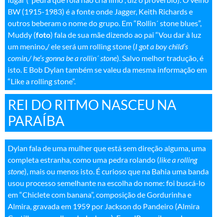
BW (1915-1983) é a fonte onde Jagger, Keith Richards e
outros beberam o nome do grupo. Em “Rollin´ stone blues”,
Muddy (
foto
) fala de sua mãe dizendo ao pai “Vou dar à luz
um menino,/ ele será um rolling stone (
I got a boy child’s
comin,/ he’s gonna be a rollin´ stone
). Salvo melhor tradução, é
isto. E Bob Dylan também se valeu da mesma informação em
“Like a rolling stone”.
REI DO RITMO NASCEU NA
PARAÍBA
Dylan fala de uma mulher que está sem direção alguma, uma
completa estranha, como uma pedra rolando (
like a rolling
stone
), mais ou menos isto. É curioso que na Bahia uma banda
usou processo semelhante na escolha do nome: foi buscá-lo
em “Chiclete com banana”, composição de Gordurinha e
Almira, gravada em 1959 por Jackson do Pandeiro (Almira