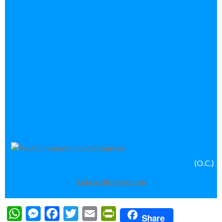
Comente»
(O.C.)
Leia a última coluna
WhatsApp
Messenger
Facebook
Twitter
Email
PrintFriendly
Share