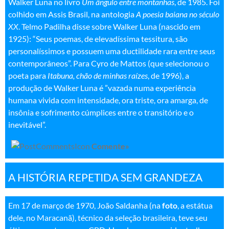
Walker Luna no livro
Um ângulo entre montanhas
, de 1985. Foi
colhido em Assis Brasil, na antologia
A poesia baiana no século
XX
. Telmo Padilha disse sobre Walker Luna (nascido em
1925): “Seus poemas, de elevadíssima tessitura, são
personalíssimos e possuem uma ductilidade rara entre seus
contemporâneos”. Para Cyro de Mattos (que selecionou o
poeta para
Itabuna, chão de minhas raízes
, de 1996), a
produção de Walker Luna é ”vazada numa experiência
humana vivida com intensidade, ora triste, ora amarga, de
insônia e sofrimento cúmplices entre o transitório e o
inevitável”
.
Comente»
A HISTÓRIA REPETIDA SEM GRANDEZA
Em 17 de março de 1970, João Saldanha (na
foto
, a estátua
dele, no Maracanã), técnico da seleção brasileira, teve seu