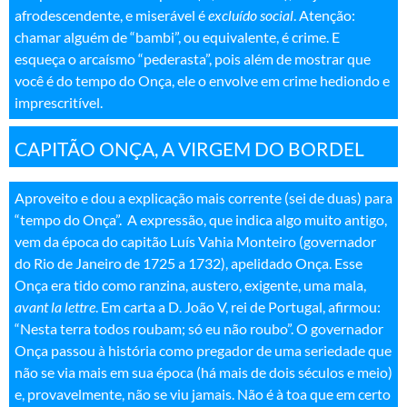
afrodescendente, e miserável é
excluído social
. Atenção:
chamar alguém de “bambi”, ou equivalente, é crime. E
esqueça o arcaísmo “pederasta”, pois além de mostrar que
você é do tempo do Onça, ele o envolve em crime hediondo e
imprescritível
.
CAPITÃO ONÇA, A VIRGEM DO BORDEL
Aproveito e dou a explicação mais corrente (sei de duas) para
“tempo do Onça”. A expressão, que indica algo muito antigo,
vem da época do capitão Luís Vahia Monteiro (governador
do Rio de Janeiro de 1725 a 1732), apelidado Onça. Esse
Onça era tido como ranzina, austero, exigente, uma mala,
avant la lettre
. Em carta a D. João V, rei de Portugal, afirmou:
“Nesta terra todos roubam; só eu não roubo”. O governador
Onça passou à história como pregador de uma seriedade que
não se via mais em sua época (há mais de dois séculos e meio)
e, provavelmente, não se viu jamais. Não é à toa que em certo