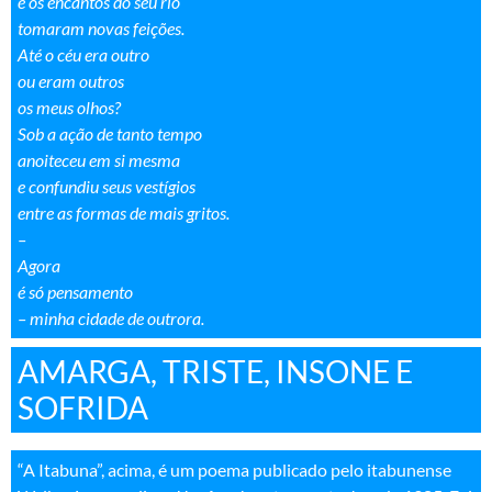
e os encantos do seu rio
tomaram novas feições.
Até o céu era outro
ou eram outros
os meus olhos?
Sob a ação de tanto tempo
anoiteceu em si mesma
e confundiu seus vestígios
entre as formas de mais gritos.
–
Agora
é só pensamento
– minha cidade de outrora
.
AMARGA, TRISTE, INSONE E
SOFRIDA
“A Itabuna”, acima, é um poema publicado pelo itabunense