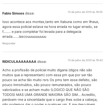
13 de julho de 2010 às 18:05
Fabio Simoes
disse:
Isso acontece aos montes,tanto em Itabuna como em Ilheus,
agora essa policial estava na hora errada no lugar errado, se
f…….. e para completar foi levada para a delegacia
errada…….lascouuuuuuuuuu
Responder
13 de julho de 2010 às 19:43
RIDICULAAAAAAAA
disse:
Acho a profissão de policial muito digana (digos não são
muitos que a representam) com essa pm que por ser tão
pouco se acha tão muito rsrs Os pms tem esse defeito, são
pouco inmstruídos, são pouco remunerados, são pouco
valorizados e se acham muito (LOGICO QUE NÃO SÃO
TODOS) MAS UMA GRANDE MAIORIA SÃO SIM… Acredito,
perdoem-me a sinceridade que o cargo lhes sobe a cabeça,
não podemos dar o poder a qualquer um. E me desculpem