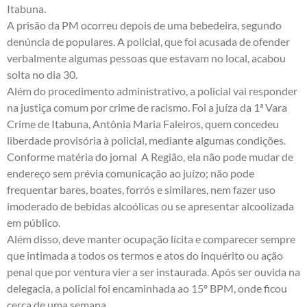
Itabuna.
A prisão da PM ocorreu depois de uma bebedeira, segundo
denúncia de populares. A policial, que foi acusada de ofender
verbalmente algumas pessoas que estavam no local, acabou
solta no dia 30.
Além do procedimento administrativo, a policial vai responder
na justiça comum por crime de racismo. Foi a juíza da 1ª Vara
Crime de Itabuna, Antônia Maria Faleiros, quem concedeu
liberdade provisória à policial, mediante algumas condições.
Conforme matéria do jornal
A Região
, ela não pode mudar de
endereço sem prévia comunicação ao juízo; não pode
frequentar bares, boates, forrós e similares, nem fazer uso
imoderado de bebidas alcoólicas ou se apresentar alcoolizada
em público.
Além disso, deve manter ocupação lícita e comparecer sempre
que intimada a todos os termos e atos do inquérito ou ação
penal que por ventura vier a ser instaurada. Após ser ouvida na
delegacia, a policial foi encaminhada ao 15º BPM, onde ficou
cerca de uma semana.