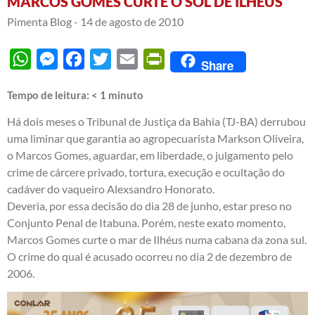
MARCOS GOMES CURTE O SOL DE ILHÉUS
Pimenta Blog -
14 de agosto de 2010
WhatsApp
Messenger
Facebook
Twitter
Email
PrintFriendly
Share
Tempo de leitura:
< 1
minuto
Há dois meses o Tribunal de Justiça da Bahia (TJ-BA) derrubou
uma liminar que garantia ao agropecuarista Markson Oliveira,
o Marcos Gomes, aguardar, em liberdade, o julgamento pelo
crime de cárcere privado, tortura, execução e ocultação do
cadáver do vaqueiro Alexsandro Honorato.
Deveria, por essa decisão do dia 28 de junho, estar preso no
Conjunto Penal de Itabuna. Porém, neste exato momento,
Marcos Gomes curte o mar de Ilhéus numa cabana da zona sul.
O crime do qual é acusado ocorreu no dia 2 de dezembro de
2006.